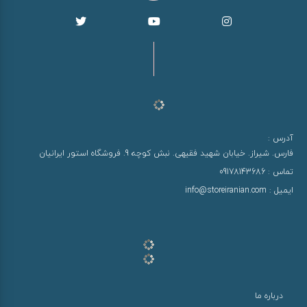
آدرس :
فارس. شیراز. خیابان شهید فقیهی. نبش کوچه 9. فروشگاه استور ایرانیان
تماس :
09178143686
ایمیل :
info@storeiranian.com
درباره ما