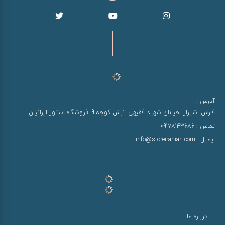
آدرس :
فارس. شیراز. خیابان شهید فقیهی. نبش کوچه 9. فروشگاه استور ایرانیان
تماس :
09178143686
ایمیل :
info@storeiranian.com
درباره ما