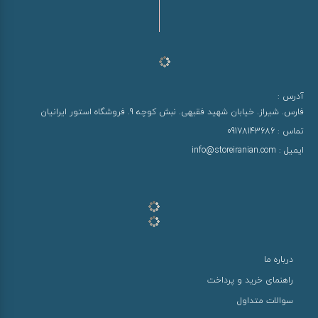
آدرس :
فارس. شیراز. خیابان شهید فقیهی. نبش کوچه 9. فروشگاه استور ایرانیان
تماس :
09178143686
ایمیل :
info@storeiranian.com
درباره ما
راهنمای خرید و پرداخت
سوالات متداول