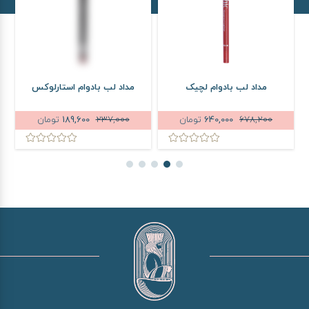
مداد لب بادوام لچیک
مداد لب بادوام استارلوکس
678,200
640,000
تومان
237,000
189,600
تومان