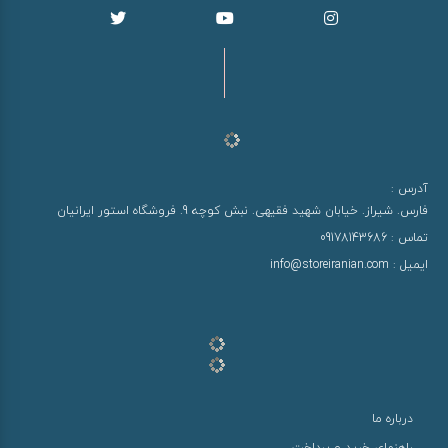
آدرس :
فارس. شیراز. خیابان شهید فقیهی. نبش کوچه 9. فروشگاه استور ایرانیان
تماس :
09178143686
ایمیل :
info@storeiranian.com
درباره ما
راهنمای خرید و پرداخت