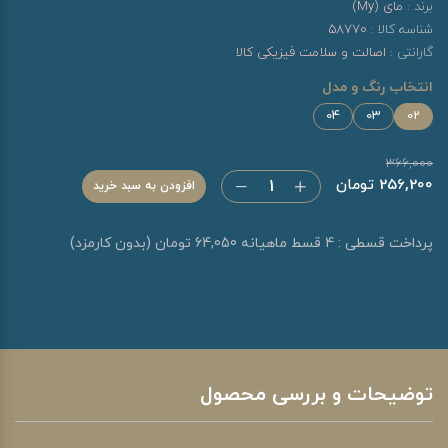
برند :
مای (My)
شناسه کالا :
58770
گارانتی :
اصالت و سلامت فیزیکی کالا
انتخاب رنگ و مدل
04
03
02
366,000
256,200 تومان
افزودن به سبد خرید
پرداخت قسطی : 4 قسط ماهیانه 64,050 تومان (بدون کارمزد)
توضیحات و بررسی محصول