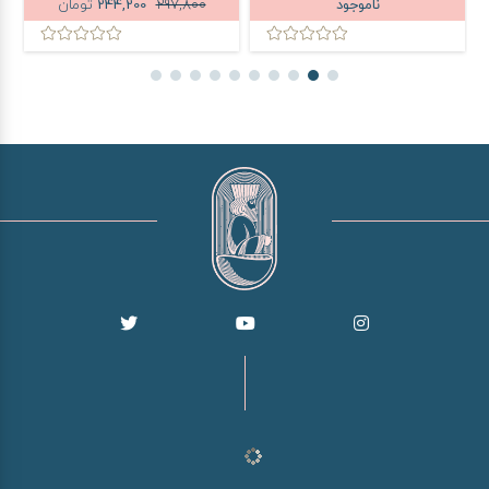
ناموجود
297,800
244,200
تومان