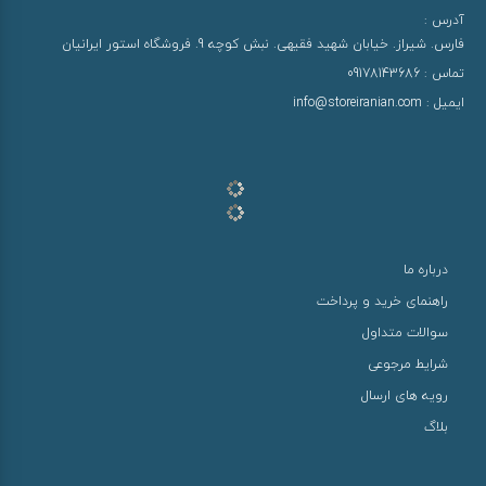
آدرس :
فارس. شیراز. خیابان شهید فقیهی. نبش کوچه 9. فروشگاه استور ایرانیان
تماس :
09178143686
ایمیل :
info@storeiranian.com
درباره ما
راهنمای خرید و پرداخت
سوالات متداول
شرایط مرجوعی
رویه های ارسال
بلاگ