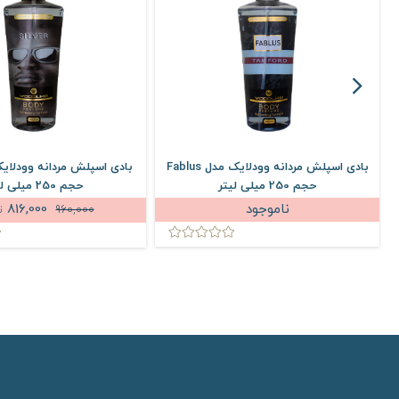
بادی اسپلش مردانه وودلایک مدل Fablus
حجم 250 میلی لیتر
حجم 250 میلی لیتر
ناموجود
816,000
960,000
ت