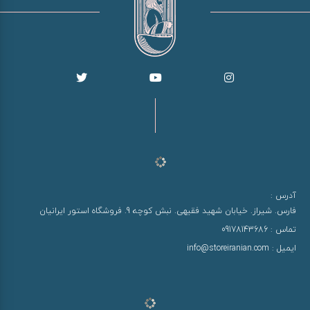
آدرس :
فارس. شیراز. خیابان شهید فقیهی. نبش کوچه 9. فروشگاه استور ایرانیان
تماس :
09178143686
ایمیل :
info@storeiranian.com