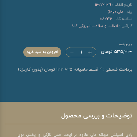
تاریخ انقضا :
1407/11/19
برند :
مای (My)
شناسه کالا :
58732
گارانتی :
اصالت و سلامت فیزیکی کالا
669,200
535,300 تومان
افزودن به سبد خرید
پرداخت قسطی : 4 قسط ماهیانه 133,825 تومان (بدون کارمزد)
توضیحات و بررسی محصول
بادی اسپلش مردانه مای علاوه بر ایجاد حس تازگی و پخش بوی