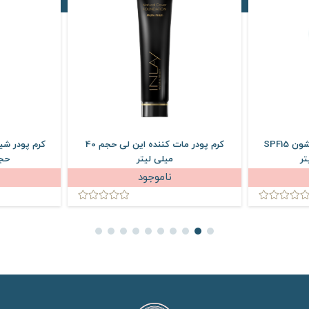
کرم پودر مات اسموتینگ شون SPF15
کرم پودر مات کننده این لی حجم 40
کرم پودر شی
میلی لیتر
حجم 30 م
ناموجود