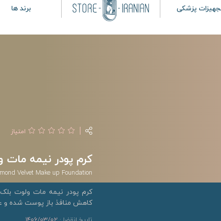
جهیزات پزشکی
برند ها
امتیاز
کرم پودر نیمه مات و
mond Velvet Make up Foundation
کرم پودر نیمه مات ولوت بلک
کاهش منافذ باز پوست شده و ع
تاریخ انقضا :
1406/03/02