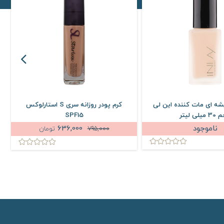
شه ای مات کننده این لی
کرم پودر روزانه سری S استارلوکس
یلی لیتر
SPF15
ناموجود
636,000
795,000
تومان