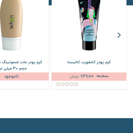
کرم پودر کامفورت کالیستا
حجم 30 میلی لیتر
769,100
ناموجود
961,400
تومان