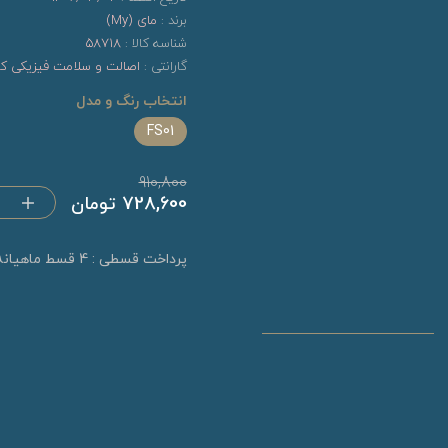
برند :
مای (My)
شناسه کالا :
58718
گارانتی :
اصالت و سلامت فیزیکی کال
انتخاب رنگ و مدل
FS01
910,800
728,600 تومان
پرداخت قسطی : 4 قسط ماهیانه 182,150 تومان (بدون کارمزد)