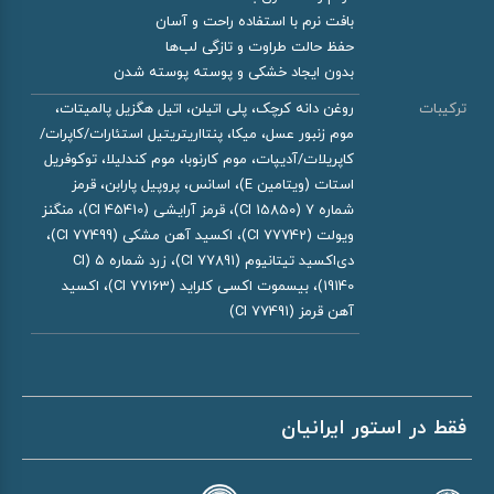
بافت نرم با استفاده راحت و آسان
حفظ حالت طراوت و تازگی لب‌ها
بدون ایجاد خشکی و پوسته پوسته شدن
ترکیبات
روغن دانه کرچک، پلی اتیلن، اتیل هگزیل پالمیتات،
موم زنبور عسل، میکا، پنتااریتریتیل استئارات/کاپرات/
کاپریلات/آدیپات، موم کارنوبا، موم کندلیلا، توکوفریل
استات (ویتامین E)، اسانس، پروپیل پارابن، قرمز
شماره ۷ (CI 15850)، قرمز آرایشی (CI 45410)، منگنز
ویولت (CI 77742)، اکسید آهن مشکی (CI 77499)،
دی‌اکسید تیتانیوم (CI 77891)، زرد شماره ۵ (CI
19140)، بیسموت اکسی کلراید (CI 77163)، اکسید
آهن قرمز (CI 77491)
فقط در استور ایرانیان