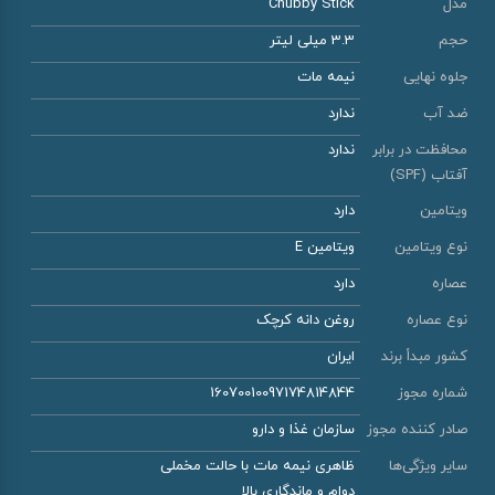
مدل
Chubby Stick
حجم
3.3 میلی لیتر
جلوه نهایی
نیمه مات
ضد آب
ندارد
محافظت در برابر
ندارد
آفتاب (SPF)
ویتامین
دارد
نوع ویتامین
ویتامین E
عصاره
دارد
نوع عصاره
روغن دانه کرچک
کشور مبدأ برند
ایران
شماره مجوز
16070010097174814844
صادر کننده مجوز
سازمان غذا و دارو
سایر ویژگی‌ها
ظاهری نیمه مات با حالت مخملی
دوام و ماندگاری بالا