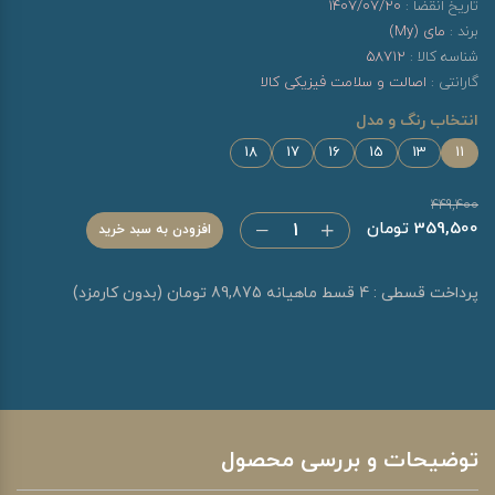
تاریخ انقضا :
1407/07/20
برند :
مای (My)
شناسه کالا :
58712
گارانتی :
اصالت و سلامت فیزیکی کالا
انتخاب رنگ و مدل
18
17
16
15
13
11
449,400
359,500 تومان
افزودن به سبد خرید
پرداخت قسطی : 4 قسط ماهیانه 89,875 تومان (بدون کارمزد)
توضیحات و بررسی محصول