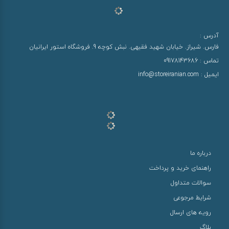
آدرس :
فارس. شیراز. خیابان شهید فقیهی. نبش کوچه 9. فروشگاه استور ایرانیان
تماس :
09178143686
ایمیل :
info@storeiranian.com
درباره ما
راهنمای خرید و پرداخت
سوالات متداول
شرایط مرجوعی
رویه های ارسال
بلاگ