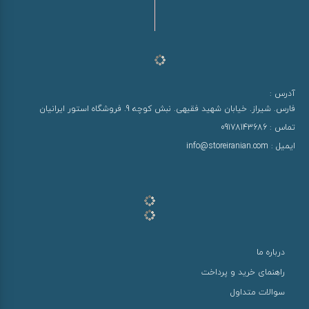
آدرس :
فارس. شیراز. خیابان شهید فقیهی. نبش کوچه 9. فروشگاه استور ایرانیان
تماس :
09178143686
ایمیل :
info@storeiranian.com
درباره ما
راهنمای خرید و پرداخت
سوالات متداول