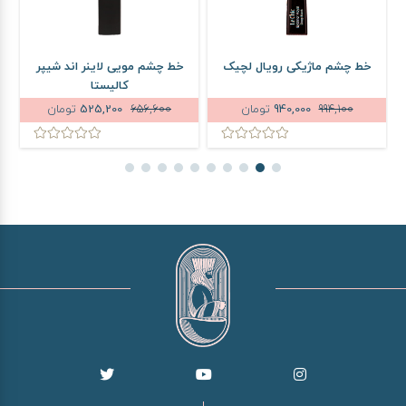
خط چشم ماژیکی رویال لچیک
خط چشم مویی لاینر اند شیپر
خ
کالیستا
994,100
940,000
تومان
656,600
525,200
تومان