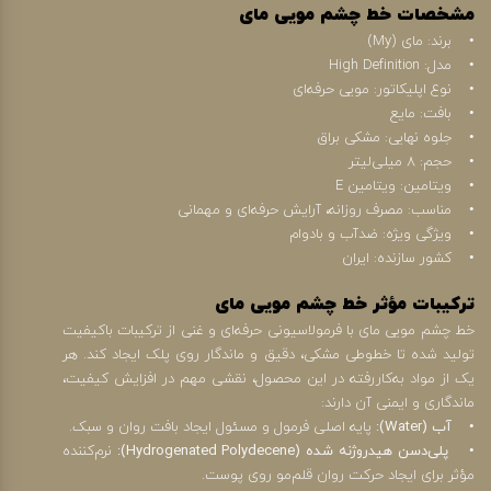
مشخصات خط چشم مویی مای
• برند: مای (My)
• مدل: High Definition
• نوع اپلیکاتور: مویی حرفه‌ای
• بافت: مایع
• جلوه نهایی: مشکی براق
• حجم: 8 میلی‌لیتر
• ویتامین: ویتامین E
• مناسب: مصرف روزانه، آرایش حرفه‌ای و مهمانی
• ویژگی ویژه: ضدآب و بادوام
• کشور سازنده: ایران
ترکیبات مؤثر خط چشم مویی مای
خط چشم مویی مای با فرمولاسیونی حرفه‌ای و غنی از ترکیبات باکیفیت
تولید شده تا خطوطی مشکی، دقیق و ماندگار روی پلک ایجاد کند. هر
یک از مواد به‌کاررفته در این محصول، نقشی مهم در افزایش کیفیت،
ماندگاری و ایمنی آن دارند:
• آب (Water):
پایه اصلی فرمول و مسئول ایجاد بافت روان و سبک.
• پلی‌دسن هیدروژنه شده (Hydrogenated Polydecene):
نرم‌کننده
مؤثر برای ایجاد حرکت روان قلم‌مو روی پوست.