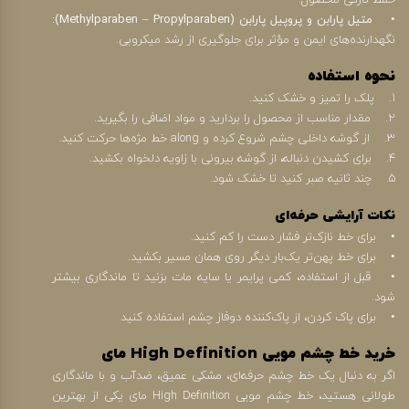
حفظ تازگی محصول.
• متیل پارابن و پروپیل پارابن (Methylparaben – Propylparaben):
نگهدارنده‌های ایمن و مؤثر برای جلوگیری از رشد میکروبی.
نحوه استفاده
1. پلک را تمیز و خشک کنید.
2. مقدار مناسب از محصول را بردارید و مواد اضافی را بگیرید.
3. از گوشه داخلی چشم شروع کرده و along خط مژه‌ها حرکت کنید.
4. برای کشیدن دنباله، از گوشه بیرونی با زاویه دلخواه بکشید.
5. چند ثانیه صبر کنید تا خشک شود.
نکات آرایشی حرفه‌ای
• برای خط نازک‌تر فشار دست را کم کنید.
• برای خط پهن‌تر یک‌بار دیگر روی همان مسیر بکشید.
• قبل از استفاده، کمی پرایمر یا سایه مات بزنید تا ماندگاری بیشتر
شود.
• برای پاک کردن، از پاک‌کننده دوفاز چشم استفاده کنید
خرید خط چشم مویی High Definition مای
اگر به دنبال یک خط چشم حرفه‌ای، مشکی عمیق، ضدآب و با ماندگاری
طولانی هستید، خط چشم مویی High Definition مای یکی از بهترین