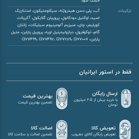
خشک شود.
ترکیبات
آب، پلی دسن هیدروژنه، سیکلومتیکون، استئاریک
اسید، اوکتیل دودکانول، پروپیلن گلایکول، آکریلات
کوپلیمر، چای، منیزیم آلومینیوم سیلیکات، زانتان
گام، توکوفرول، دیازولیدینیل اوره، پروپیل پارابن، متیل
پارابن، CI77499، CI77492، CI77289، CI77007
فقط در استور ایرانیان
ارسال رایگان
بهترین قیمت
با خرید بیش از 2.5 میلیون
تضمین بهترین قیمت
تومان
اصالت کالا
تعویض کالا
تضمین اصالت و سلامت کالا
تعویض رایگان کالای معیوب