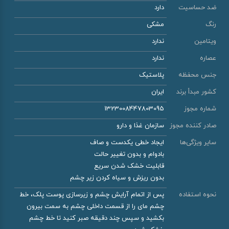
ضد حساسیت
دارد
رنگ
مشکی
ویتامین
ندارد
عصاره
ندارد
جنس محفظه
پلاستیک
کشور مبدأ برند
ایران
شماره مجوز
1323008447803095
صادر کننده مجوز
سازمان غذا و دارو
سایر ویژگی‌ها
ایجاد خطی یکدست و صاف
بادوام و بدون تغییر حالت
قابلیت خشک شدن سریع
بدون ریزش و سیاه کردن زیر چشم
نحوه استفاده
پس از اتمام آرایش چشم و زیرسازی پوست پلک، خط
چشم مای را از قسمت داخلی چشم به سمت بیرون
بکشید و سپس چند دقیقه صبر کنید تا خط چشم