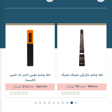
خط چشم ماژیکی مجیک لچیک
خط چشم مویی لاینر اند شیپر
کالیستا
994,100
940,000
تومان
656,600
525,200
تومان