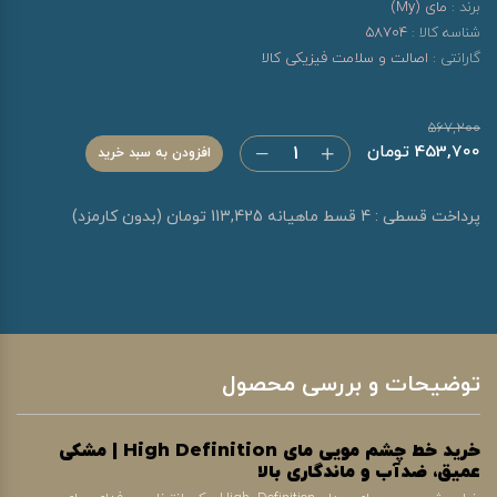
برند :
مای (My)
شناسه کالا :
58704
گارانتی :
اصالت و سلامت فیزیکی کالا
567,200
453,700 تومان
افزودن به سبد خرید
پرداخت قسطی : 4 قسط ماهیانه 113,425 تومان (بدون کارمزد)
توضیحات و بررسی محصول
خرید خط چشم مویی مای High Definition | مشکی
عمیق، ضدآب و ماندگاری بالا