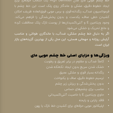
خط چشم مویی مای مدل High Definition یک انتخاب حرفه‌ای برای
ایجاد خطوط دقیق، مشکی و ماندگار روی پلک است. این خط چشم با
فرمولاسیون ضدآب، رنگدانه قوی و برس مویی فوق‌العاده ظریف، امکان
کشیدن خطی صاف، یکدست و بدون پخش‌شدگی را فراهم می‌کند.
وجود ویتامین E و آنتی‌اکسیدان‌ها از پوست نازک پلک محافظت کرده
و مانع تحریک و خشکی می‌شود.
اگر به دنبال خط چشم مشکی، ضدآب، با ماندگاری طولانی و مناسب
آرایش روزانه و مهمانی هستی، این مدل یکی از بهترین گزینه‌های بازار
ایران است.
ویژگی‌ها و مزایای اصلی خط چشم مویی مای
• کاملاً ضدآب و مقاوم در برابر تعریق و رطوبت
• خشک شدن سریع بدون ایجاد تکه‌تکه شدن
• رنگدانه بسیار قوی و مشکی عمیق
• ترسیم خطوط دقیق، صاف و یکنواخت
• بدون پخش‌شدگی و ریزش زیر چشم
• مناسب برای چشم‌های حساس
• حاوی ویتامین E با خاصیت آنتی‌اکسیدانی
• فاقد پارابن و رایحه
• اپلیکاتور مویی حرفه‌ای برای کشیدن خط نازک یا پهن