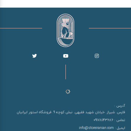
آدرس :
فارس. شیراز. خیابان شهید فقیهی. نبش کوچه 9. فروشگاه استور ایرانیان
تماس :
09178143686
ایمیل :
info@storeiranian.com