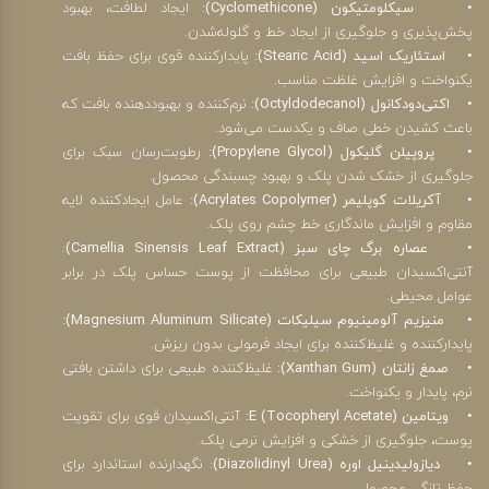
• سیکلومتیکون (Cyclomethicone):
ایجاد لطافت، بهبود
پخش‌پذیری و جلوگیری از ایجاد خط و گلوله‌شدن.
• استئاریک اسید (Stearic Acid):
پایدارکننده قوی برای حفظ بافت
یکنواخت و افزایش غلظت مناسب.
• اکتی‌دودکانول (Octyldodecanol):
نرم‌کننده و بهبوددهنده بافت که
باعث کشیدن خطی صاف و یکدست می‌شود.
• پروپیلن گلیکول (Propylene Glycol):
رطوبت‌رسان سبک برای
جلوگیری از خشک شدن پلک و بهبود چسبندگی محصول.
• آکریلات کوپلیمر (Acrylates Copolymer):
عامل ایجادکننده لایه
مقاوم و افزایش ماندگاری خط چشم روی پلک.
• عصاره برگ چای سبز (Camellia Sinensis Leaf Extract)
:
آنتی‌اکسیدان طبیعی برای محافظت از پوست حساس پلک در برابر
عوامل محیطی.
• منیزیم آلومینیوم سیلیکات (Magnesium Aluminum Silicate):
پایدارکننده و غلیظ‌کننده برای ایجاد فرمولی بدون ریزش.
• صمغ زانتان (Xanthan Gum):
غلیظ‌کننده طبیعی برای داشتن بافتی
نرم، پایدار و یکنواخت.
• ویتامین E (Tocopheryl Acetate):
آنتی‌اکسیدان قوی برای تقویت
پوست، جلوگیری از خشکی و افزایش نرمی پلک.
• دیازولیدینیل اوره (Diazolidinyl Urea)
: نگهدارنده استاندارد برای