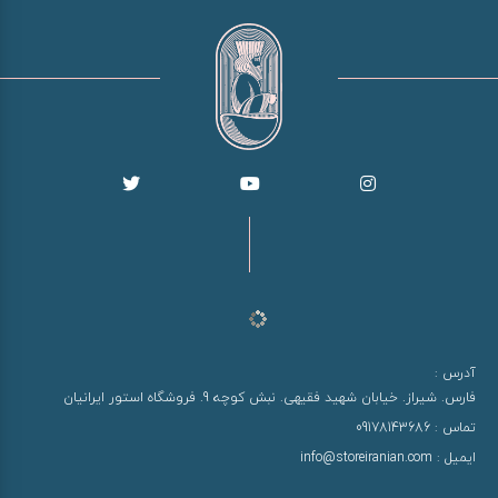
آدرس :
فارس. شیراز. خیابان شهید فقیهی. نبش کوچه 9. فروشگاه استور ایرانیان
تماس :
09178143686
ایمیل :
info@storeiranian.com