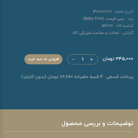
تاریخ انقضا :
1407/06/18
برند :
بیبی فرست (Baby First)
شناسه کالا :
56206
گارانتی :
اصالت و سلامت فیزیکی کالا
345,000 تومان
افزودن به سبد خرید
پرداخت قسطی : 4 قسط ماهیانه 86,250 تومان (بدون کارمزد)
توضیحات و بررسی محصول