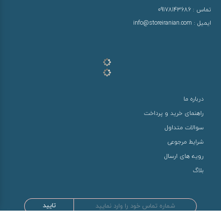
تماس :
09178143686
ایمیل :
info@storeiranian.com
درباره ما
راهنمای خرید و پرداخت
سوالات متداول
شرایط مرجوعی
رویه های ارسال
بلاگ
تایید