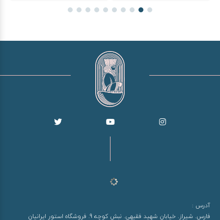
آدرس :
فارس. شیراز. خیابان شهید فقیهی. نبش کوچه 9. فروشگاه استور ایرانیان