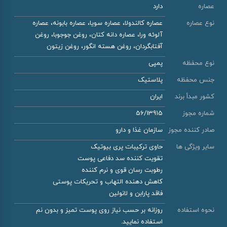
عصاره
دارد
نوع عصاره
عصاره کالندولا، عصاره سویا، عصاره بابونه، عصاره
آلوئه ورا، عصاره دانه کتان، روغن جوجوبا، روغن
آفتابگردان، روغن هسته انگور، روغن زیتون
نوع محفظه
پمپی
جنس محفظه
پلاستیک
کشور مبدأ برند
ایران
شماره مجوز
56/13915
صادر کننده مجوز
سازمان غذا و دارو
سایر ویژگی ها
حاوی ترکیبات پری بیوتیک
تقویت کننده سد دفاعی پوست
رطوبت رسان قوی و نرم کننده
کاهش دهنده التهاب و تحریکات پوستی
فاقد پارابن و لانولین
نحوه استفاده
روزانه بر حسب نیاز روی پوست تمیز و بدون نم
استفاده نمایید.