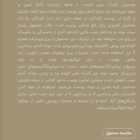
لوسیون کودک بیبی فرست با وجود ترکیبات کاملا ایمن و
مفید می‌تواند یک غذای کامل برای پوست بدن کودک شما باشد. خشکی
و اگزما در پوست کودکان از جمله دلایل نیاز بدن کودکان به یک
محصول کاربردی برای رفع خشکی پوست است. بافت محصول بسیار
سبک بوده و به خاطر جذب بالایی که دارد اثری از ماسیدگی یا سفیدک
بر روی بدن نخواهد بود. در ترکیبات این محصول از پری بیوتیک، عصاره
آلوئه ورا، روغن کالاندولا، پورتئین هیدرولیز شده جوانه گندم، ویتامین
E نیز استفاده شده است. ترکیبات پری بیوتیک موجب تقویت سد
دفاعی پوست در برابر میکروب‌ها شده و به رشد
سریع‌تر میکروارگانیسم‌های مفید نسبت به میکروارگانیسم‌های مضر
می‌پردازد. وجود مواد نرم کننده نظیر آلوئه ورا و روغن جوانه گندم
سبب کاهش اثرات سطحی تماس پوست با نور آفتاب از جمله افزایش
ضخامت لایه شاخی و مرده پوست می‌شود. استفاده از مواد آنتی
اکسیدان مثل ویتامین A و ویتامین E در این کرم سبب خنثی سازی
رادیکال‌های آزاد شده و در نتیجه از ضایعات پوستی ناشی از عملکرد
آن‌ها جلوگیری می‌شود.
مقایسه محصول