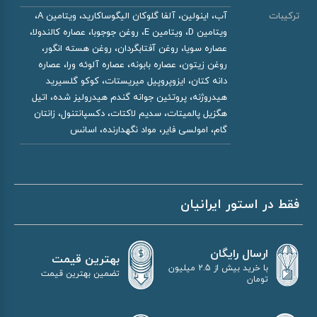
ترکیبات
آب، اینولین، آلفا گلوکان الیگوساکارید، ویتامین A،
ویتامین D، ویتامین E، روغن جوجوبا، عصاره کالندولا،
عصاره سویا، روغن آفتابگردان، روغن هسته انگور،
روغن زیتون، عصاره بابونه، عصاره آلوئه ورا، عصاره
دانه کتان، ایزوپروپیل میریستات، کوکو گلسیرید
هیدروژنه، پروتئین جوانه گندم هیدرولیز شده، اتیل
هگزیل پالمیتات، سدیم لاکتات، دکسپانتنول، زانتان
گام، امولسی فایر، مواد نگهدارنده، اسانس
فقط در استور ایرانیان
ارسال رایگان
بهترین قیمت
با خرید بیش از 2.5 میلیون
تضمین بهترین قیمت
تومان