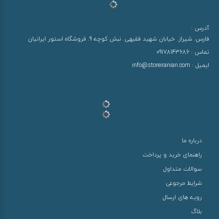
آدرس :
فارس. شیراز. خیابان شهید فقیهی. نبش کوچه 9. فروشگاه استور ایرانیان
تماس :
09178143686
ایمیل :
info@storeiranian.com
درباره ما
راهنمای خرید و پرداخت
سوالات متداول
شرایط مرجوعی
رویه های ارسال
بلاگ