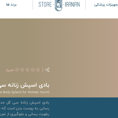
جهیزات پزشکی
برند ها
امتیاز
بادی اسپش زنانه سی گل مدل Guilty Rouge
uge Body Splash for Women 250ml
رسانی به پوست بدن است که با ر
رطوبت رسانی و جلوگیری از تعری