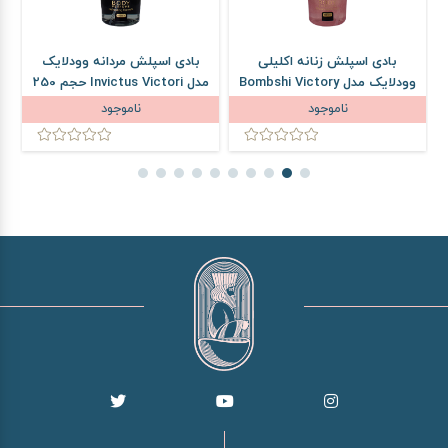
بادی اسپلش زنانه اکلیلی
بادی اسپلش مردانه وودلایک
وودلایک مدل Bombshi Victory
مدل Invictus Victori حجم 250
حجم 250 میلی لیتر
میلی لیتر
ناموجود
ناموجود