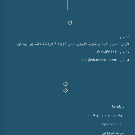
آدرس :
فارس. شیراز. خیابان شهید فقیهی. نبش کوچه 9. فروشگاه استور ایرانیان
تماس :
09178143686
ایمیل :
info@storeiranian.com
درباره ما
راهنمای خرید و پرداخت
سوالات متداول
شرایط مرجوعی