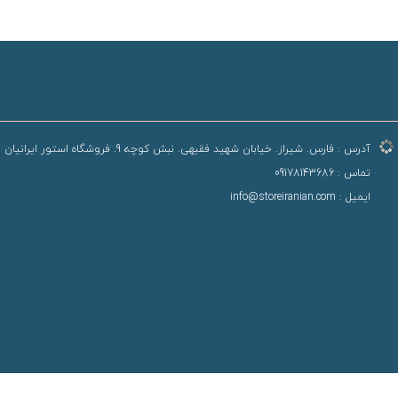
آدرس :
فارس. شیراز. خیابان شهید فقیهی. نبش کوچه 9. فروشگاه استور ایرانیان
تماس :
09178143686
ایمیل :
info@storeiranian.com