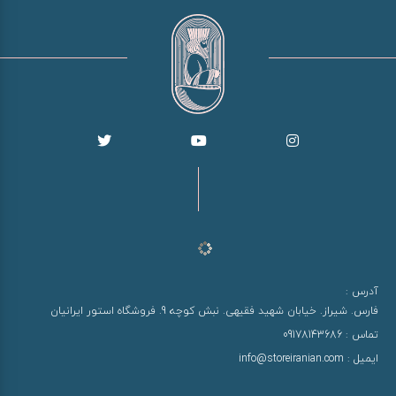
آدرس :
فارس. شیراز. خیابان شهید فقیهی. نبش کوچه 9. فروشگاه استور ایرانیان
تماس :
09178143686
ایمیل :
info@storeiranian.com