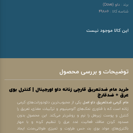
برند :
داو (Dove)
شناسه کالا :
49806
این کالا موجود نیست
توضیحات و بررسی محصول
خرید مام ضدتعریق قارچی زنانه داو اورجینال | کنترل بوی
عرق + ضدقارچ
مام کرمی ضدتعریق داو اصل
یکی از محبوب‌ترین دئودورانت‌های کرمی
زنانه است که با فناوری نمک‌های آلومینیوم و ترکیبات مغذی، تعریق را
کنترل و پوست زیربغل را نرم و روشن‌تر می‌کند. این محصول بدون
مسدود کردن منافذ، فعالیت غدد عرق را تنظیم کرده و با مهار
باکتری‌های مولد بوی بد، حس طراوت و تمیزی طولانی‌مدت ایجاد