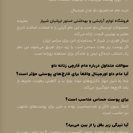
خرید مام ضدتعریق داو مدل اورجینال
فروشگاه لوازم آرایشی و بهداشتی استور ایرانیان شیراز
نماینده
محصولات اورجینال داو است و این مام کرمی را با ضمانت اصالت، تاریخ
معتبر و بهترین قیمت ارائه می‌کند.
ارسال فوری در شیراز + بسته‌بندی امن برای سراسر ایران.
اگر پوست زیر بغلت حساس است یا زود دچار تعریق می‌شود، این مام
یک انتخاب ایده‌آل، ایمن و ماندگار برای استفاده روزانه است.
سوالات متداول درباره مام قارچی زنانه داو
آیا مام داو اورجینال واقعاً برای قارچ‌های پوستی مؤثر است؟
بله؛ به دلیل مهار باکتری‌های مولد بوی بد و کاهش رطوبت محیط، از
رشد قارچ‌ها جلوگیری می‌کند.
برای پوست حساس مناسب است؟
کاملاً. بدون الکل و ضدحساسیت بوده و حتی برای پوست‌های ملتهب
نیز مناسب است.
آیا تیرگی زیر بغل را از بین می‌برد؟
استفاده مداوم به‌دلیل وجود گلیسیرین و ویتامین E به روشن شدن و