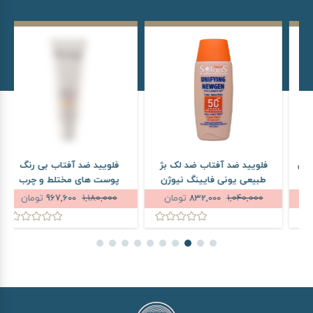
فلویید ضد آفتاب ضد لک بژ
فلویید ضد آفتاب بی رنگ
طبیعی یونی فایینگ نیوژن
پوست های مختلط و چرب
آردن سولاریس SPF50 حجم
رویوال SPF50 حجم 50 میلی
1,040,000
832,000
تومان
1,180,000
967,600
تومان
75 میلی لیتر
لیتر