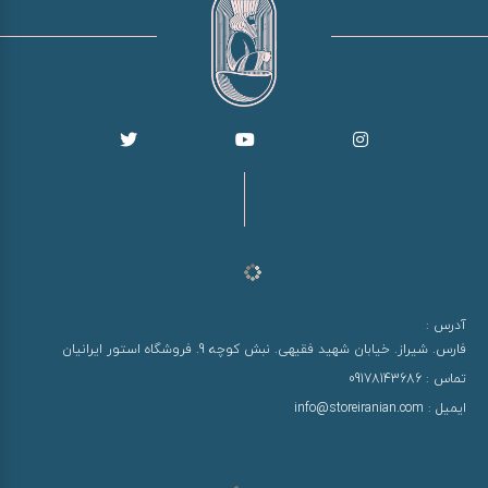
آدرس :
فارس. شیراز. خیابان شهید فقیهی. نبش کوچه 9. فروشگاه استور ایرانیان
تماس :
09178143686
ایمیل :
info@storeiranian.com