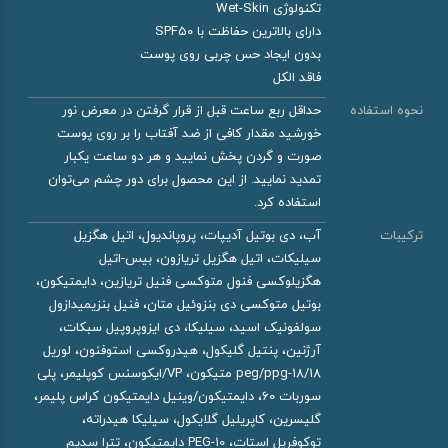
تکنولوژی Wet-Skin
دارای بالاترین حفاظت با SPF50
بدون ایجاد حس چربی روی پوست
فاقد الکل
نحوه استفاده
حداقل ربع ساعت قبل از قرار گرفتن در معرض نور
خورشید مقدار کافی از ضد آفتاب را بر روی پوست
صورت و گردن پخش نمایید و هر دو ساعت یکبار
تمدید نمایید. از این محصول برای دور چشم می‌توان
استفاده کرد.
ترکیبات
آب، دی بوتیل آدیپات، پروپاندیول، اتیل هگزیل
سیلیکات، اتیل هگزیل تریازون، بیس-اتیل
هگزیلوکسی فنول متوکسی فنیل تریازین، دایمتیکون،
بوتیل متوکسی دی بنزوئیل متان، فنیل بنزیمیدازول
سولفونیک اسید، سیلیکا، دی ایزوپروپیل سبکات،
آرژنین، پنتیل گلیکول، هیدروکسی استوفنون، لوریل
peg/ppg-18/18 متیکون، VP/ایکوسنس کوپلیمر، پلی
سوربات 60، دایمتیکون/وینیل دایمتیکون کراس پلیمر،
گلیسرین، کاپریلیل گلایکول، سیلیکا هیدراته،
توکوفریل استات، PEG-10 دایمتیکون، تترا سدیم