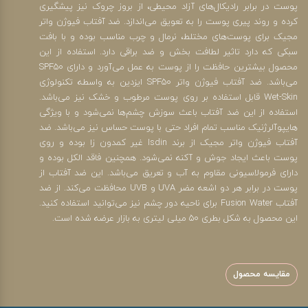
پوست در برابر رادیکال‌‎های آزاد محیطی، از بروز چروک نیز پیشگیری
کرده و روند پیری پوست را به تعویق می‎‌اندازد. ضد آفتاب فیوژن واتر
مجیک برای پوست‎‌های مختلط، نرمال و چرب مناسب بوده و با بافت
سبکی که دارد تاثیر لطافت بخش و ضد براقی دارد. استفاده از این
محصول بیشترین حافظت را از پوست به عمل می‎‌آورد و دارای SPF50
می‎‌باشد. ضد آفتاب فیوژن واتر SPF50 ایزدین به واسطه تکنولوژی
Wet-Skin قابل استفاده بر روی پوست مرطوب و خشک نیز می‎‌باشد.
استفاده از این ضد آفتاب باعث سوزش چشم‎‌ها نمی‌‎شود و با ویژگی
هایپوآلرژنیک مناسب تمام افراد حتی با پوست حساس نیز می‌‎باشد. ضد
آفتاب فیوژن واتر مجیک از برند Isdin غیر کمدون زا بوده و روی
پوست باعث ایجاد جوش و آکنه نمی‎‌شود. همچنین فاقد الکل بوده و
دارای فرمولاسیونی مقاوم به آب و تعریق می‌‎باشد. این ضد آفتاب از
پوست در برابر هر دو اشعه مضر UVA و UVB محافظت می‎‌کند. از ضد
آفتاب Fusion Water برای ناحیه دور چشم نیز می‎‌توانید استفاده کنید.
این محصول به شکل بطری 50 میلی لیتری به بازار عرضه شده است.
مقایسه محصول