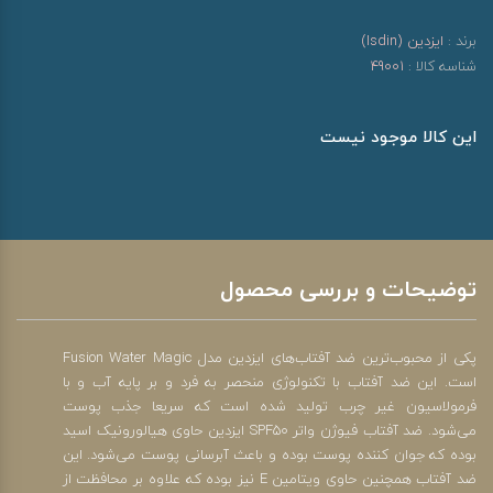
برند :
ایزدین (Isdin)
شناسه کالا :
49001
این کالا موجود نیست
توضیحات و بررسی محصول
پکی از محبوب‌‎ترین ضد آفتاب‎‌های ایزدین مدل Fusion Water Magic
است. این ضد آفتاب با تکنولوژی منحصر به فرد و بر پایه آب و با
فرمولاسیون غیر چرب تولید شده است که سریعا جذب پوست
می‌شود. ضد آفتاب فیوژن واتر SPF50 ایزدین حاوی هیالورونیک اسید
بوده که جوان کننده پوست بوده و باعث آبرسانی پوست می‌شود. این
ضد آفتاب همچنین حاوی ویتامین E نیز بوده که علاوه بر محافظت از