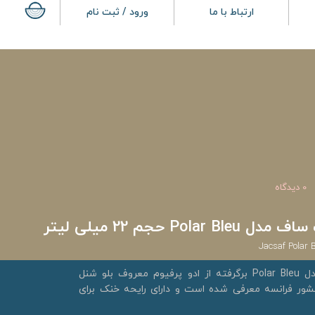
ارتباط با ما
ورود / ثبت نام
0 دیدگاه
Po حجم 22 میلی لیتر
Jacsaf Polar 
عطر جیبی مردانه ژک ساف مدل Polar Bleu برگرفته از ادو پرفیوم معروف بلو شنل
 که در سال 2010 در کشور فرانسه معرفی شده است و دارای رایحه خنک برای