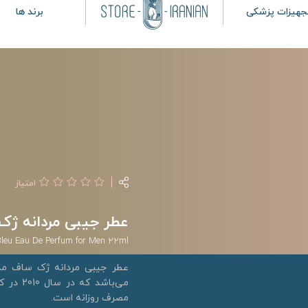
جهیزات پزشکی
برند ها
امتیاز
عطر جیبی مردانه ژک ساف مدل lar Bleu
Bleu Eau De Perfum for Men 22ml
می‌باشد
مصرف روزانه است.