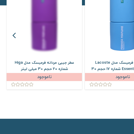
عطر جیبی فرمیسک مدل Lacoste
عطر جیبی مردانه فرمیسک مدل Higa
Essential Colonge شماره 17 حجم 30
شماره 20 حجم 30 میلی لیتر
میلی لیتر
ناموجود
ناموجود