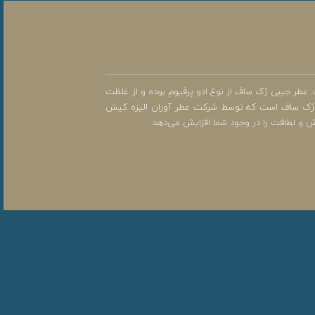
ست و عبارت Charismatic با رنگ سفید بر روی آن نوشته شده است. عطر جیبی ژک ساف از نوع ادو پرفیوم بوده و از غلظت
لا از دیگر خصوصیات مهم عطر ژک ساف است که توسط شرکت عطر آوران الیزه کیش
ش و لطافت را در وجود شما افزایش می‌دهد.