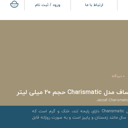
ارتباط با ما
ورود / ثبت نام
0 دیدگاه
 حجم 20 میلی لیتر
Jacsaf Charismati
عطر جیبی زنانه ژک ساف مدل Charismatic دارای رایحه تند، خنک و گرم است که
سال مانند زمستان و پاییز است و به صورت روزانه قابل