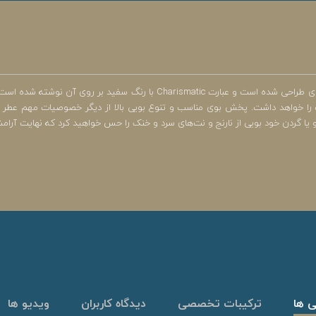
عطر جیبی کاریزماتیک ژک ساف در محفظه بطری شیشه‌ای است که به رنگ سرمه‌ای طراحی شده ا
الی 20 درصد بهره می‌برد و در نتیجه ماندگاری معادل 5 الی 8 ساعت را خواهد داشت. پخش بوی مناسب و تنوع بویی با
یا گردن خود بویی از نارنج و نت‌های سرد و خنک را حس خواهید کرد که نهایت آرام
ی ها
ترکیبات تخصصی
دیدگاه کاربران
ویدیو ها