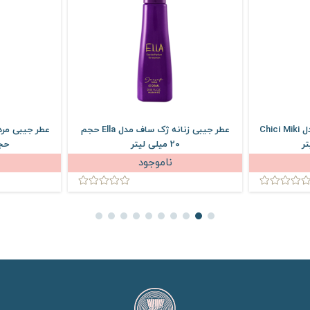
عطر جیبی زنانه ژک ساف مدل Chici Miki
عطر جیبی زنانه ژک ساف مدل Ella حجم
20 میلی لیتر
حجم 22 
ناموجود