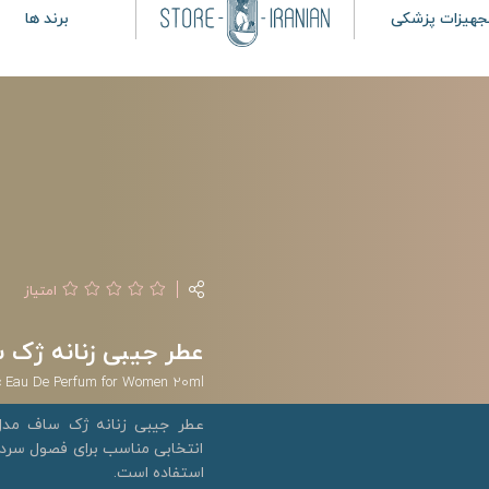
جهیزات پزشکی
برند ها
امتیاز
عطر جیبی زنانه ژک ساف مدل Charismatic
c Eau De Perfum for Women 20ml
انتخابی مناسب برای فصول سرد 
استفاده است.