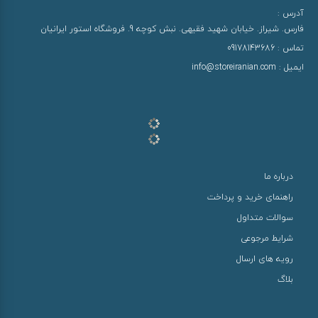
آدرس :
فارس. شیراز. خیابان شهید فقیهی. نبش کوچه 9. فروشگاه استور ایرانیان
تماس :
09178143686
ایمیل :
info@storeiranian.com
درباره ما
راهنمای خرید و پرداخت
سوالات متداول
شرایط مرجوعی
رویه های ارسال
بلاگ