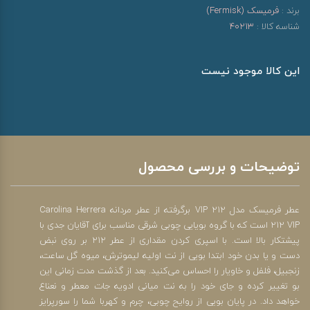
برند :
فرمیسک (Fermisk)
شناسه کالا :
40213
این کالا موجود نیست
توضیحات و بررسی محصول
عطر فرمیسک مدل 212 VIP برگرفته از عطر مردانه Carolina Herrera
212 VIP است که با گروه بویایی چوبی شرقی مناسب برای آقایان جدی با
پیشتکار بالا است. با اسپری کردن مقداری از عطر 212 بر روی نبض
دست و یا بدن خود ابتدا بویی از نت اولیه لیموترش، میوه گل ساعت،
زنجبیل، فلفل و خاویار را احساس می‌کنید. بعد از گذشت مدت زمانی این
بو تغییر کرده و جای خود را به نت میانی ادویه جات معطر و نعناع
خواهد داد. در پایان بویی از روایح چوبی، چرم و کهربا شما را سورپرایز