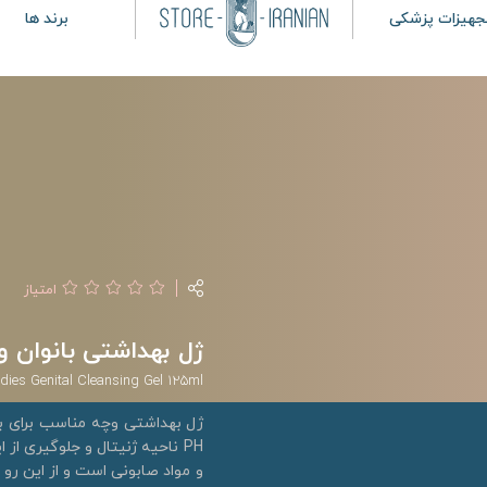
جهیزات پزشکی
برند ها
امتیاز
ژل بهداشتی بانوان وچه حجم 5
dies Genital Cleansing Gel 125ml
ژل بهداشتی وچه مناسب برای با
PH ناحیه ژنیتال و جلوگیری از
و مواد صابونی است و از این ر