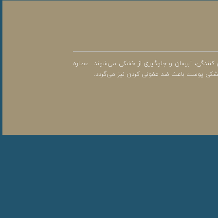
است که موجب کاهش التهاب و قابض ناحیه تناسلی می‌شود. عصاره سویا و ویتامین B5 دارای خواص روشن کنندگی، آبرسان و جلوگیری از خشکی می‌شوند.. عصاره
 خشکی پوست باعث ضد عفونی کردن نیز می‌گردد.