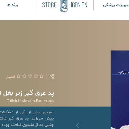
جهیزات پزشکی
برند ها
امتیاز
پد عرق گیر زیر بغل تافته
Tafteh Underarm Pad 20pcs
تعریق بیش از یکی از مشکلا
پیش می‌آید. پد عرق گیر تافته
جنس پد از منسوج نبافته بوده و در هر بسته بندی 0