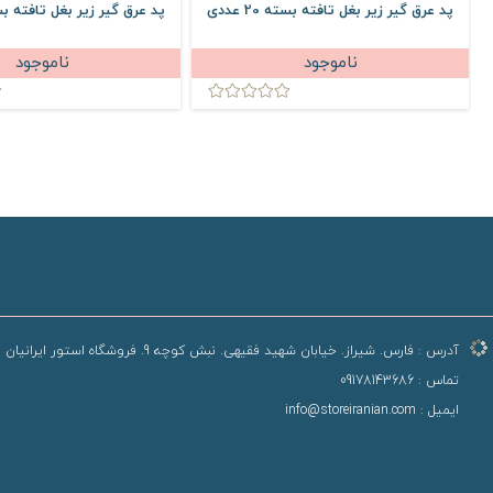
پد عرق گیر زیر بغل تافته بسته 20 عددی
پد عرق گیر زیر بغل تافته بسته 20
ناموجود
ناموجود
آدرس :
فارس. شیراز. خیابان شهید فقیهی. نبش کوچه 9. فروشگاه استور ایرانیان
تماس :
09178143686
ایمیل :
info@storeiranian.com