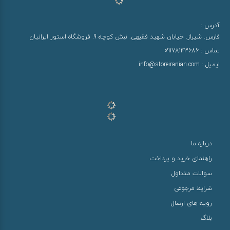
آدرس :
فارس. شیراز. خیابان شهید فقیهی. نبش کوچه 9. فروشگاه استور ایرانیان
تماس :
09178143686
ایمیل :
info@storeiranian.com
درباره ما
راهنمای خرید و پرداخت
سوالات متداول
شرایط مرجوعی
رویه های ارسال
بلاگ