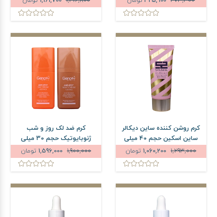
473,300
425,900
تومان
1,416,800
1,161,700
تومان
کرم روشن کننده ساین دیکالر
کرم ضد لک روز و شب
ساین اسکین حجم 40 میلی
ژنوبایوتیک حجم 30 میلی
لیتر
لیتر
1,293,000
1,060,200
تومان
1,900,000
1,596,000
تومان