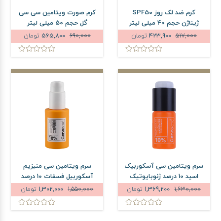
کرم ضد لک روز SPF50
کرم صورت ویتامین سی سی
ژیناژن حجم 40 میلی لیتر
گل حجم 50 میلی لیتر
517,000
423,900
تومان
690,000
565,800
تومان
سرم ویتامین سی آسکوربیک
سرم ویتامین سی منیزیم
اسید 10 درصد ژنوبایوتیک
آسکوربیل فسفات 10 درصد
حجم 12 میلی لیتر
ژنوبایوتیک حجم 30 میلی
1,630,000
1,369,200
تومان
1,550,000
1,302,000
تومان
لیتر