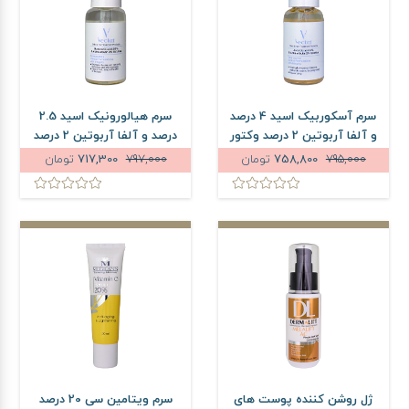
سرم آسکوربیک اسید 4 درصد
سرم هیالورونیک اسید 2.5
و آلفا آربوتین 2 درصد وکتور
درصد و آلفا آربوتین 2 درصد
حجم 30 میلی لیتر
وکتور حجم 30 میلی لیتر
795,000
758,800
تومان
797,000
717,300
تومان
ژل روشن کننده پوست های
سرم ویتامین سی 20 درصد