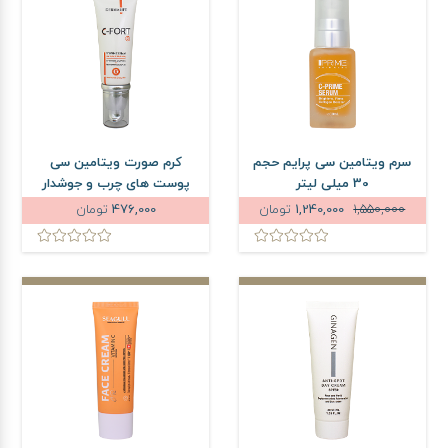
سرم ویتامین سی پرایم حجم
کرم صورت ویتامین سی
30 میلی لیتر
پوست های چرب و جوشدار
درمالیفت حجم 40 میلی لیتر
1,550,000
1,240,000
تومان
476,000
تومان