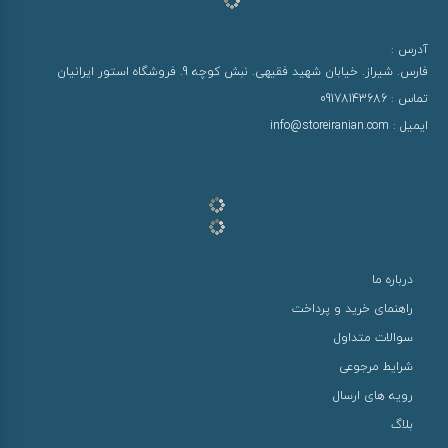
آدرس :
فارس. شیراز. خیابان شهید فقیهی. نبش کوچه 9. فروشگاه استور ایرانیان
تماس :
09178143686
ایمیل :
info@storeiranian.com
درباره ما
راهنمای خرید و پرداخت
سوالات متداول
شرایط مرجوعی
رویه های ارسال
بلاگ