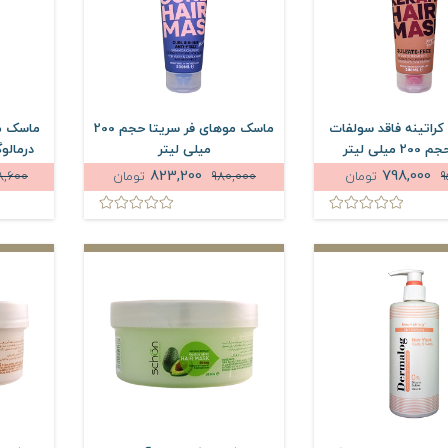
راتینه فاقد سولفات
ماسک موهای فر سریتا حجم 200
ماسک مو
میلی لیتر
میلی لیتر
درمالوگ حجم 
823,200
798,000
9
تومان
980,000
تومان
8,600