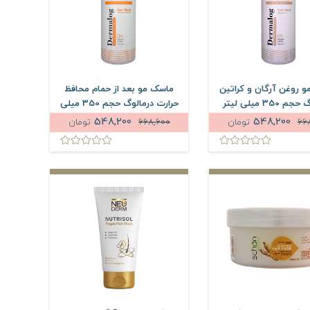
 روغن آرگان و کراتین
ماسک مو بعد از حمام محافظ
350 میلی لیتر
حرارت درمالوگ حجم 350 میلی
لیتر
548,200
548,200
66
تومان
668,600
تومان