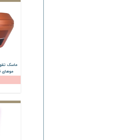
ماسک تقوی
موهای ق
300 