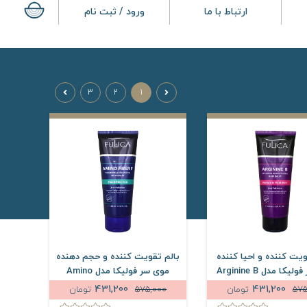
ارتباط با ما
ورود / ثبت نام
3
2
1
ویت کننده و احیا کننده
بالم تقویت کننده و حجم دهنده
موی سر فولیکا مدل Arginine B
موی سر فولیکا مدل Amino
20 میلی لیتر
Fiber F حجم 200 میلی لیتر
431,200
431,200
575
تومان
575,000
تومان