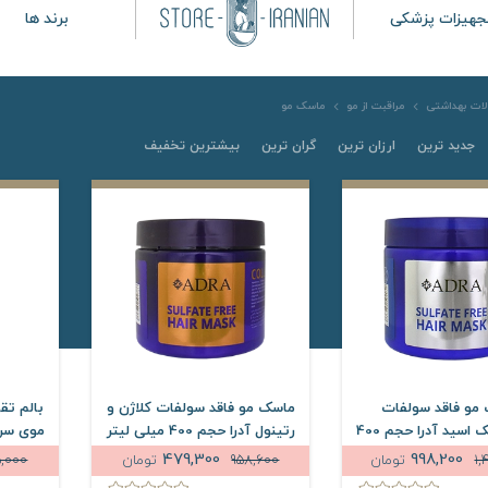
جهیزات پزشکی
برند ها
ات بهداشتی
مراقبت از مو
ماسک مو
جدید ترین
ارزان ترین
گران ترین
بیشترین تخفیف
مو فاقد سولفات
ماسک مو فاقد سولفات کلاژن و
بالم تق
هیالورونیک اسید آدرا حجم 400
رتینول آدرا حجم 400 میلی لیتر
میلی لیتر
حجم 0
479,300
998,200
1,
تومان
958,600
تومان
,000