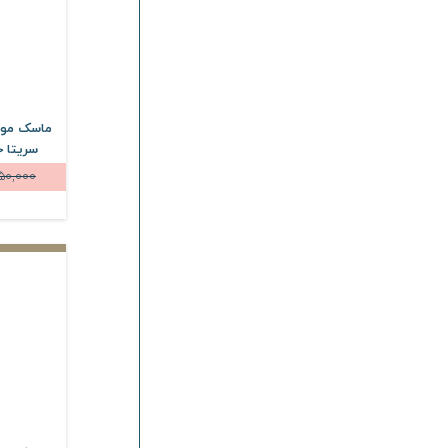
ماسک مو ک
سریتا حجم 200 
50,000