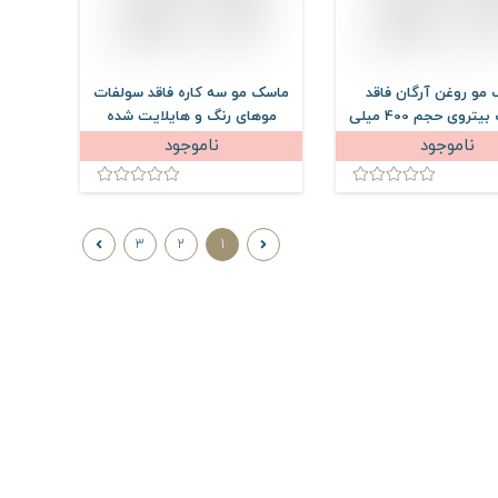
مو روغن آرگان فاقد
ماسک مو سه کاره فاقد سولفات
سولفات بیتروی حجم 400 میلی
موهای رنگ و هایلایت شده
لیتر
استم سل حجم 500 میلی لیتر
ناموجود
ناموجود
3
2
1