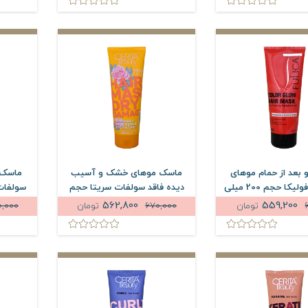
بعد از حمام موهای
ماسک موهای خشک و آسیب
ماسک 
رنگ شده فولیکا حجم 200 میلی
دیده فاقد سولفات سریتا حجم
لیتر
200 میلی لیتر
562,800
559,200
تومان
670,000
تومان
0,000