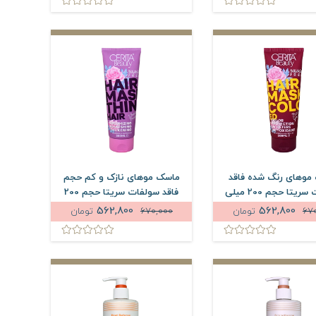
موهای رنگ شده فاقد
ماسک موهای نازک و کم حجم
سولفات سریتا حجم 200 میلی
فاقد سولفات سریتا حجم 200
لیتر
میلی لیتر
562,800
562,800
67
تومان
670,000
تومان