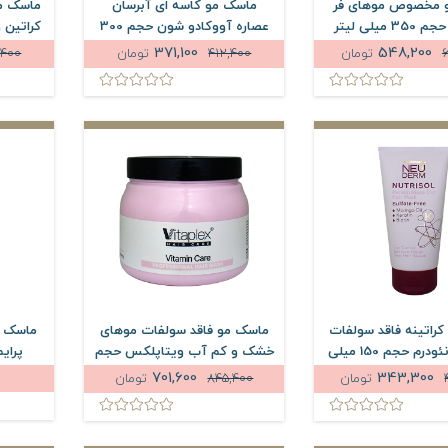
 مخصوص موهای فر
ماسک مو کاسه ای آبرسان
ماسک مو
 میلی لیتر
عصاره آووکادو شون حجم 300
کراتین 
میلی لیتر
حجم 00
371,100
548,200
تومان
412,400
تومان
,400
راتینه فاقد سولفات
ماسک مو فاقد سولفات موهای
ماسک م
نوتریسل نئودرم حجم 150 میلی
خشک و کم آب ویتاپلکس حجم
پرایم حجم
لیتر
500 میلی لیتر
701,600
343,300
تومان
845,400
تومان