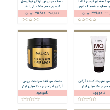
 کاسه ای ترمیم کننده
ماسک مو روغن آرگان نوتریسل
و عصاره جینسینگ شون
نئودرم حجم 150 میلی لیتر
3 میلی لیتر
311,800
371,100
412
تومان
389,800
تومان
و تقویت کننده آرگان
ماسک مو فاقد سولفات روغن
 150 میلی لیتر
آرگان آدرا حجم 400 میلی لیتر
ناموجود
ناموجود