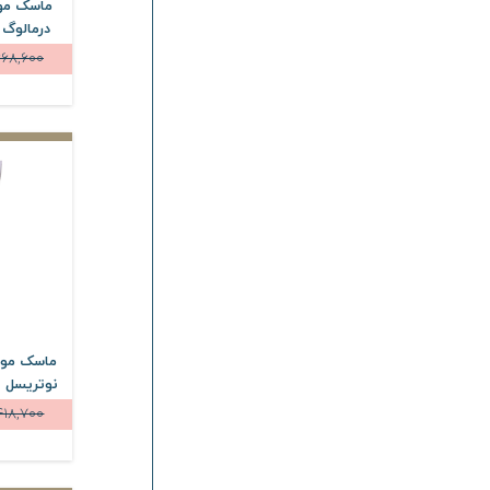
ماسک مو
درمالوگ حجم 350
668,600
ماسک مو ک
418,700