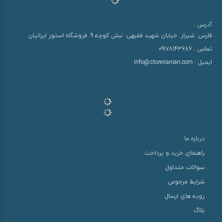
آدرس :
فارس. شیراز. خیابان شهید فقیهی. نبش کوچه 9. فروشگاه استور ایرانیان
تماس :
09178143686
ایمیل :
info@storeiranian.com
درباره ما
راهنمای خرید و پرداخت
سوالات متداول
شرایط مرجوعی
رویه های ارسال
بلاگ