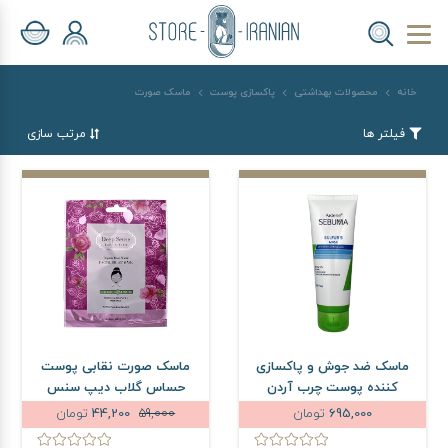
خانه
محصولات بهداشتی
پاکسازی پوست
ماسک صورت
فیلتر ها
مرتب سازی
ماسک ضد جوش و پاکسازی
ماسک صورت نقابی پوست
کننده پوست چرب آردن
حساس گلاب دیپ سنس
سبوما مدل Sulfur 5 وزن 75
حجم 25 میلی لیتر
695,000
تومان
59,000
44,200
تومان
گرم