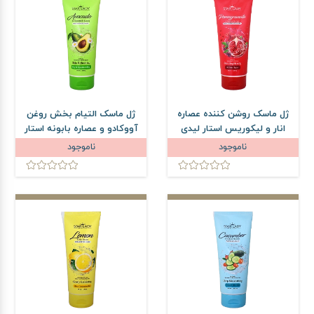
ژل ماسک روشن کننده عصاره
ژل ماسک التیام بخش روغن
انار و لیکوریس استار لیدی
آووکادو و عصاره بابونه استار
حجم 175 میلی لیتر
لیدی حجم 175 میلی لیتر
ناموجود
ناموجود