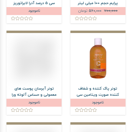
پرایم حجم 100 میلی لیتر
سی 5 درصد آدرا لابراتوریز
حجم 300 میلی لیتر
700,000
560,000
تومان
ناموجود
تونر پاک کننده و شفاف
تونر آبرسان پوست های
کننده صورت ویتامین سی
معمولی و حساس آلوئه ورا
آردن سی فکتور وزن 250 گرم
نیوساد حجم 150 میلی لیتر
ناموجود
ناموجود