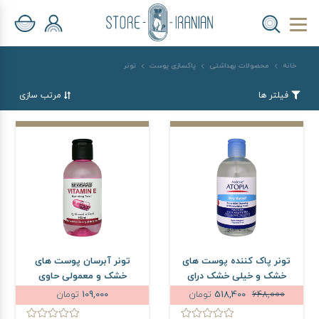
خانه
محصولات بهداشتی
پاکسازی پوست
تونر
فیلتر ها
مرتب سازی
تونر پاک کننده پوست های
تونر آبرسان پوست های
خشک و خیلی خشک درای
خشک و معمولی حاوی
ریلیف آردن آتوپیا وزن 250
ویتامین E نیوساد حجم 150
648,000
518,400
تومان
109,000
تومان
گرم
میلی لیتر