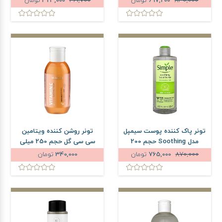
830,000
697,200
تومان
461,700
323,000
تومان
تونر پاک کننده پوست سیمپل
تونر روشن کننده ویتامین
مدل Soothing حجم 200
سی سی گل حجم 250 میلی
میلی لیتر
لیتر
870,000
765,000
تومان
340,000
تومان