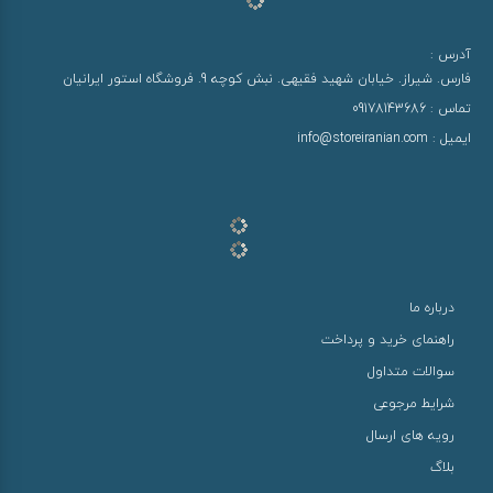
آدرس :
فارس. شیراز. خیابان شهید فقیهی. نبش کوچه 9. فروشگاه استور ایرانیان
تماس :
09178143686
ایمیل :
info@storeiranian.com
درباره ما
راهنمای خرید و پرداخت
سوالات متداول
شرایط مرجوعی
رویه های ارسال
بلاگ