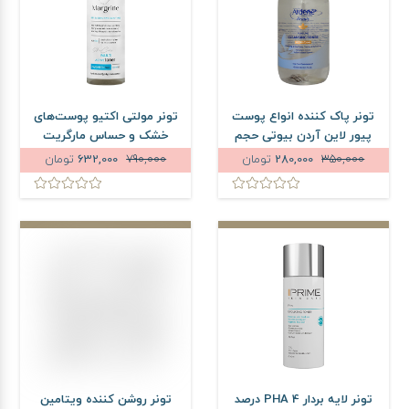
تونر پاک کننده انواع پوست
تونر مولتی اکتیو پوست‌های
پیور لاین آردن بیوتی حجم
خشک و حساس مارگریت
250 میلی لیتر
حجم 200 میلی لیتر
350,000
280,000
تومان
790,000
632,000
تومان
تونر لایه بردار PHA 4 درصد
تونر روشن کننده ویتامین