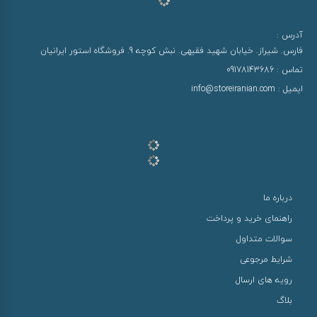
آدرس :
فارس. شیراز. خیابان شهید فقیهی. نبش کوچه 9. فروشگاه استور ایرانیان
تماس :
09178143686
ایمیل :
info@storeiranian.com
درباره ما
راهنمای خرید و پرداخت
سوالات متداول
شرایط مرجوعی
رویه های ارسال
بلاگ