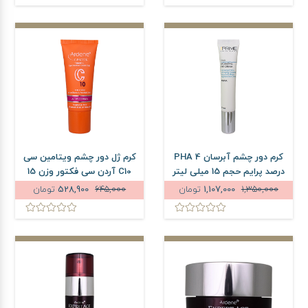
کرم دور چشم آبرسان PHA 4
کرم ژل دور چشم ویتامین سی
درصد پرایم حجم 15 میلی لیتر
C10 آردن سی فکتور وزن 15
گرم
1,350,000
1,107,000
تومان
645,000
528,900
تومان