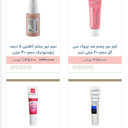
کرم دور چشم ضد چروک سی
سرم دور چشم کافئین 5 درصد
گل حجم 20 میلی لیتر
ژنوبایوتیک حجم 30 میلی
لیتر
485,000
تومان
1,340,000
1,125,600
تومان