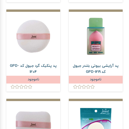
پد آرایشی بیوتی بلندر جیول
پد پنکیک گرد جیول کد GPD-
کد GPD-1219
1204
ناموجود
ناموجود