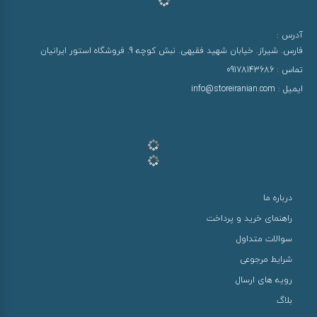
آدرس :
فارس. شیراز. خیابان شهید فقیهی. نبش کوچه 9. فروشگاه استور ایرانیان
تماس :
09178143686
ایمیل :
info@storeiranian.com
درباره ما
راهنمای خرید و پرداخت
سوالات متداول
شرایط مرجوعی
رویه های ارسال
بلاگ