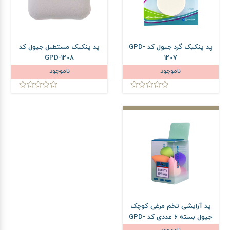
پد پنکیک گرد جیول کد GPD-
پد پنکیک مستطیل جیول کد
GPD-1208
1207
ناموجود
ناموجود
پد آرایشی تخم مرغی کوچک
جیول بسته 6 عددی کد GPD-
1224