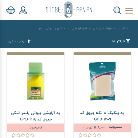
خانه
محصولات آرایشی
ابزار آرایشی
اسفنج و بیوتی بلندر
فیلتر ها
مرتب سازی
پد پنکیک 8 تکه جیول کد
پد آرایشی بیوتی بلندر اشکی
GPD-1209
جیول کد GPD-1218
175,000
148,000
تومان
ناموجود