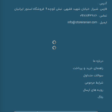
آدرس :
فارس. شیراز. خیابان شهید فقیهی. نبش کوچه 9. فروشگاه استور ایرانیان
تماس :
09178143686
ایمیل :
info@storeiranian.com
درباره ما
راهنمای خرید و پرداخت
سوالات متداول
شرایط مرجوعی
رویه های ارسال
بلاگ