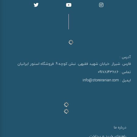
آدرس :
فارس. شیراز. خیابان شهید فقیهی. نبش کوچه 9. فروشگاه استور ایرانیان
تماس :
09178143686
ایمیل :
info@storeiranian.com
درباره ما
راهنمای خرید و پرداخت