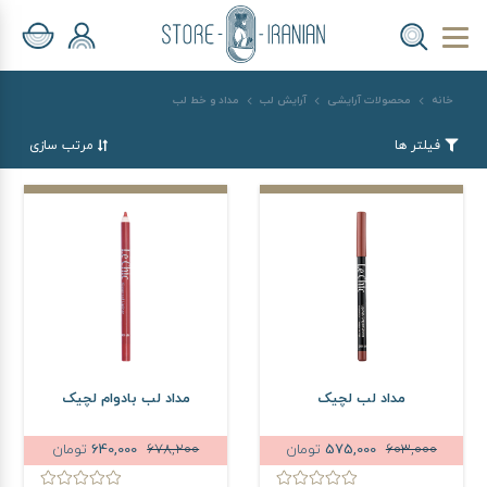
خانه
محصولات آرایشی
آرایش لب
مداد و خط لب
فیلتر ها
مرتب سازی
مداد لب لچیک
مداد لب بادوام لچیک
603,000
575,000
تومان
678,200
640,000
تومان