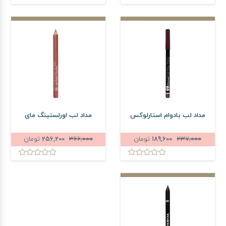
مداد لب بادوام استارلوکس
مداد لب اورلستینگ مای
237,000
189,600
تومان
366,000
256,200
تومان