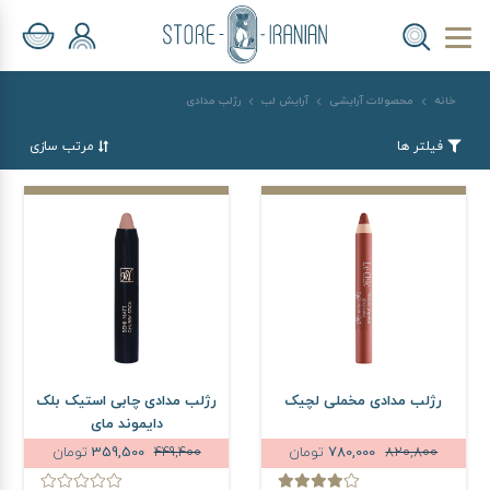
خانه
محصولات آرایشی
آرایش لب
رژلب مدادی
فیلتر ها
مرتب سازی
رژلب مدادی مخملی لچیک
رژلب مدادی چابی استیک بلک
دایموند مای
820,800
780,000
تومان
449,400
359,500
تومان