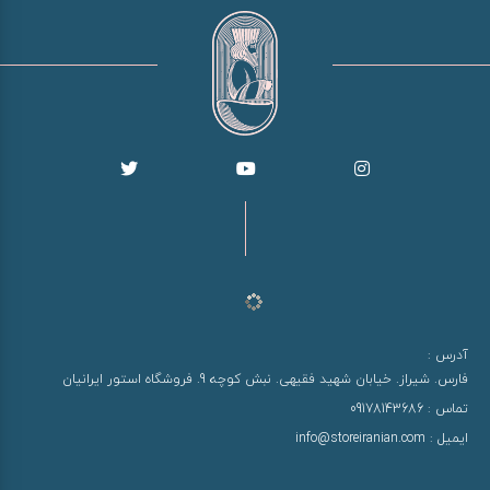
آدرس :
فارس. شیراز. خیابان شهید فقیهی. نبش کوچه 9. فروشگاه استور ایرانیان
تماس :
09178143686
ایمیل :
info@storeiranian.com