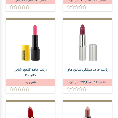
604,800
423,300
تومان
514,000
411,100
تومان
رژلب جامد سیلکی شاین مای
رژلب جامد گلمور شاین
کالیستا
406,800
325,400
تومان
ناموجود