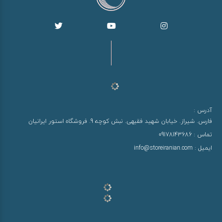
آدرس :
فارس. شیراز. خیابان شهید فقیهی. نبش کوچه 9. فروشگاه استور ایرانیان
تماس :
09178143686
ایمیل :
info@storeiranian.com