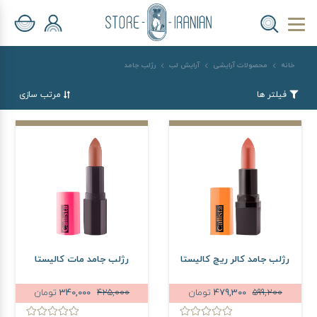
خانه
محصولات آرایشی
آرایش لب
رژلب جامد
فیلتر ها
مرتب سازی
رژلب جامد کالر ریچ کالیستا
رژلب جامد مات کالیستا
599,200
479,300
تومان
425,000
340,000
تومان