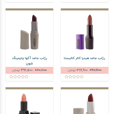
رژلب جامد هیدرا کالر کالیستا
رژلب جامد آکوا چارمینگ
شون
397,400
317,900
تومان
620,700
496,500
تومان