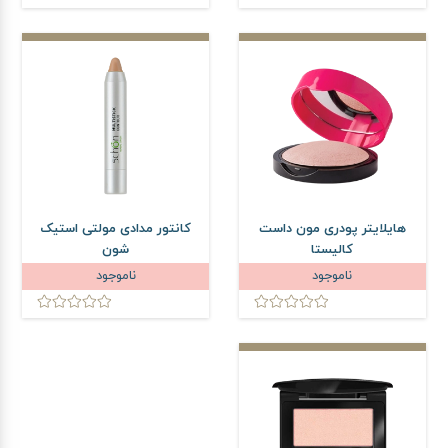
هایلایتر پودری مون داست
کانتور مدادی مولتی استیک
کالیستا
شون
ناموجود
ناموجود