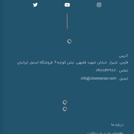
آدرس :
فارس. شیراز. خیابان شهید فقیهی. نبش کوچه 9. فروشگاه استور ایرانیان
تماس :
09178143686
ایمیل :
info@storeiranian.com
درباره ما
راهنمای خرید و پرداخت