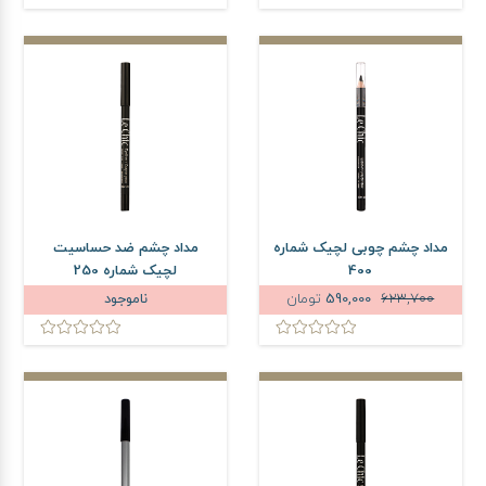
مداد چشم چوبی لچیک شماره
مداد چشم ضد حساسیت
400
لچیک شماره 250
623,700
590,000
تومان
ناموجود