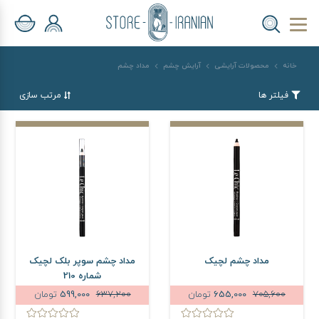
خانه
محصولات آرایشی
آرایش چشم
مداد چشم
فیلتر ها
مرتب سازی
مداد چشم لچیک
مداد چشم سوپر بلک لچیک
شماره 210
705,600
655,000
تومان
637,200
599,000
تومان