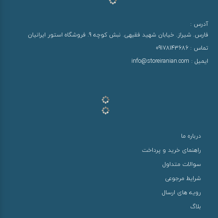
آدرس :
فارس. شیراز. خیابان شهید فقیهی. نبش کوچه 9. فروشگاه استور ایرانیان
تماس :
09178143686
ایمیل :
info@storeiranian.com
درباره ما
راهنمای خرید و پرداخت
سوالات متداول
شرایط مرجوعی
رویه های ارسال
بلاگ