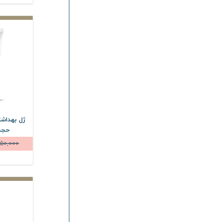
ژل بهداشت
حجم 150 میلی
50,000