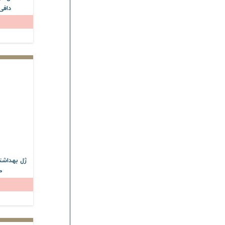
دافی ب
ژل بهداشت
200 