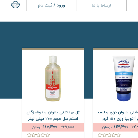
ارتباط با ما
ورود / ثبت نام
شتی بانوان درای ریلیف
ژل بهداشتی بانوان و دوشیزگان
توپیا وزن 150 گرم
استم سل حجم 200 میلی لیتر
160,300
613,300
748
تومان
229,000
تومان