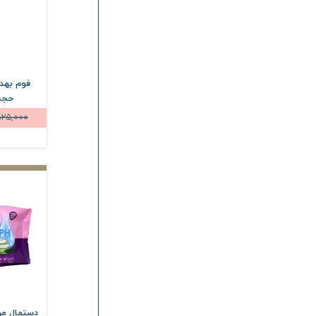
فوم بهد
حجم 150 میلی
525,000
دستمال مر