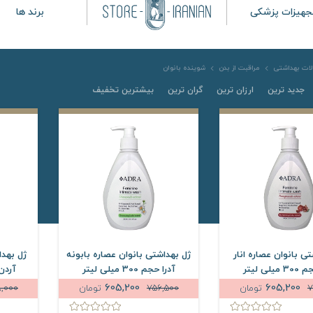
جهیزات پزشکی
برند ها
ات بهداشتی
مراقبت از بدن
شوینده بانوان
جدید ترین
ارزان ترین
گران ترین
بیشترین تخفیف
ی بانوان عصاره انار
ژل بهداشتی بانوان عصاره بابونه
ژل بهدا
یلی لیتر
آدرا حجم 300 میلی لیتر
آردن آ
605,200
605,200
7
تومان
756,500
تومان
,000