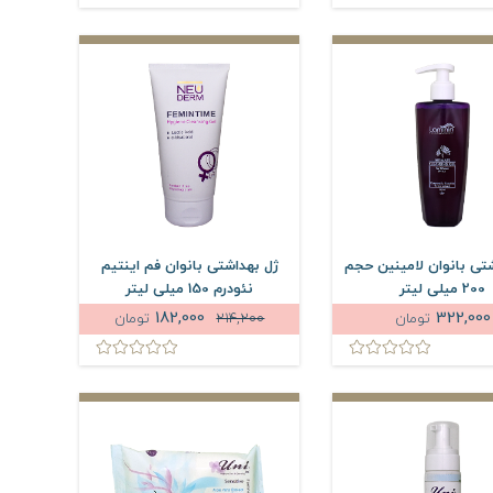
تی بانوان لامینین حجم
ژل بهداشتی بانوان فم اینتیم
200 میلی لیتر
نئودرم 150 میلی لیتر
182,000
322,000
تومان
214,200
تومان