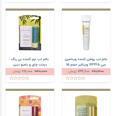
بالم لب روشن کننده ویتامین
بالم لب نرم کننده بی رنگ
سی SPF25 ویتالیر حجم 15
درخت چای و بامبو دیپ
میلی لیتر
سنس وزن 3.5 گرم
298,300
244,600
تومان
238,000
212,000
تومان