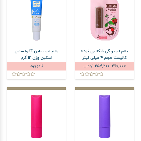
بالم لب رنگی شکلاتی نودلا
بالم لب ساین آکوا ساین
کالیستا حجم 4 میلی لیتر
اسکین وزن 12 گرم
310,000
254,200
تومان
ناموجود