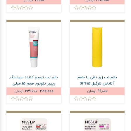
265,000
تومان
99,000
تومان
بالم لب زرد دافی با طعم
بالم لب ترمیم کننده سوتینگ
آناناس نارگیل SPF15
ریپیر نئودرم حجم 15 میلی
لیتر
99,000
تومان
280,000
229,600
تومان