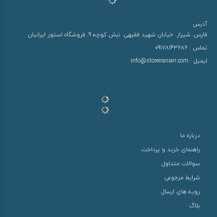
آدرس :
فارس. شیراز. خیابان شهید فقیهی. نبش کوچه 9. فروشگاه استور ایرانیان
تماس :
09178143686
ایمیل :
info@storeiranian.com
درباره ما
راهنمای خرید و پرداخت
سوالات متداول
شرایط مرجوعی
رویه های ارسال
بلاگ