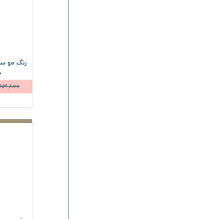
رنگ مو سر
100
83,800