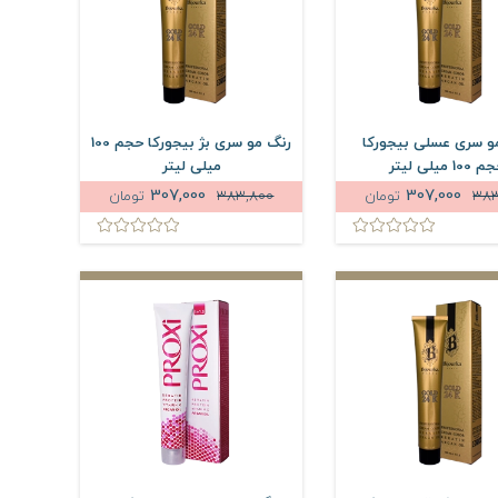
و سری عسلی بیجورکا
رنگ مو سری بژ بیجورکا حجم 100
100 میلی لیتر
میلی لیتر
307,000
307,000
383
تومان
383,800
تومان