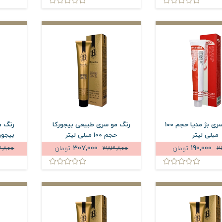
رنگ مو سری بژ مدیا حجم 100
رنگ مو سری طبیعی بیجورکا
رنگ م
میلی لیتر
حجم 100 میلی لیتر
بیجورکا حج
307,000
190,000
2
تومان
383,800
تومان
,800