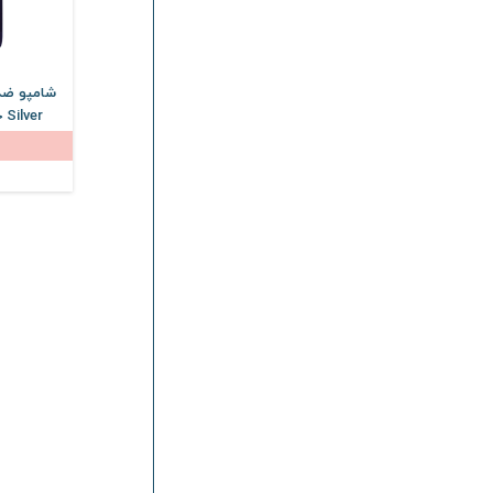
شامپو ضد 
Silver حجم 200 میلی لیتر