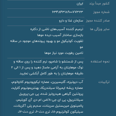
کشور مبدأ برند
ایران
شماره مجوز
6348431890077323
صادر کننده مجوز
سازمان غذا و دارو
سایر ویژگی ها
ترمیم کننده آسیب‌های ناشی از دکلره
بازسازی ساختار آسیب دیده موها
تقویت کوتیکول مو و بهبود پیوندهای موجود در ساقه
مو
تامین رطوبت مورد نیاز موها
نحوه استفاده
پس از شستشو با شامپو، نرم کننده را روی ساقه و
نوک موهایتان به آرامی ماساژ دهید و پس از 1 الی 2
دقیقه موهایتان را به طور کامل آبکشی نمایید.
ترکیبات
آب دیونیزه، گلیسیرین، عصاره لیکوپودیوم کلاواتوم،
عصاره ریشه ایمپراتا سیلندریکا، بهنتریمونیوم کلراید،
پروتئین گیاهی هیدرولیز شده، پی جی-پروپیل
سیلانتریول، پی ای جی-8/اس ام دی آی کوپلیمر،
پالمیتویل میریستیل سرینات، سدیم پلی آکریلات،
سیلیکون کواترنیوم-18، تری دث-6، تری دث-12،