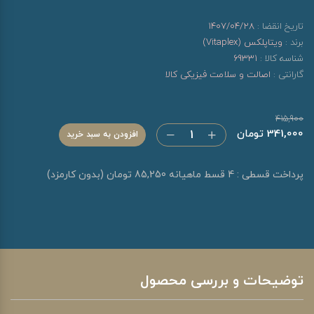
تاریخ انقضا :
1407/04/28
برند :
ویتاپلکس (Vitaplex)
شناسه کالا :
69331
گارانتی :
اصالت و سلامت فیزیکی کالا
415,900
341,000 تومان
افزودن به سبد خرید
پرداخت قسطی : 4 قسط ماهیانه 85,250 تومان (بدون کارمزد)
توضیحات و بررسی محصول