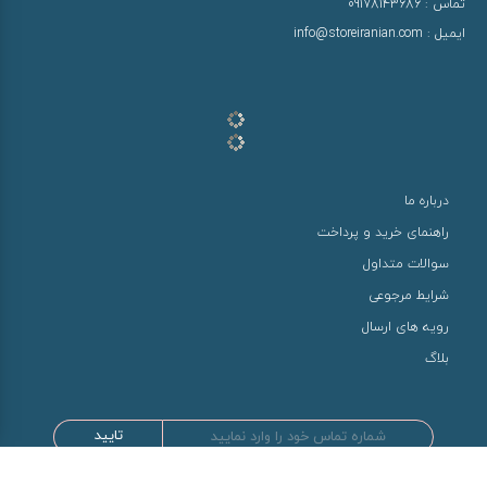
تماس :
09178143686
ایمیل :
info@storeiranian.com
درباره ما
راهنمای خرید و پرداخت
سوالات متداول
شرایط مرجوعی
رویه های ارسال
بلاگ
تایید
طراحی و توسعه توسط سها سیستم