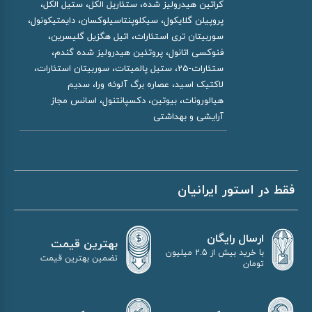
کراتین هیدرولیز شده، ستئاریل الکل، ستیل الکل،
پروپیلن گلایکول، سیکلوپنتاسیلوکسان، دایمتیکونول،
سوربیتان تری استئارات، اتیل هگزیل گلیسرین،
فنوکسی اتانول، پروتئین هیدرولیز شده گندم،
ستئارات-25، ستیل پالمیتات، سوربیتان استئارات،
لاکتیک اسید، عصاره برگ آلوئه ورا، سدیم
هیالورونات، بیوتین، دکسپانتنول، اسانس مجاز
آرایشی و بهداشتی
فقط در استور ایرانیان
ارسال رایگان
بهترین قیمت
با خرید بیش از 2.5 میلیون
تضمین بهترین قیمت
تومان