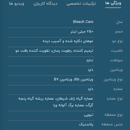
ویژگی ها
ترکیبات تخصصی
دیدگاه کاربران
ویدیو ها
مدل
Bleach Care
حجم
250 میلی لیتر
نوع مو
موهای دکلره شده و آسیب دیده
خاصیت
ترمیم کننده، رطوبت رسان، تقویت کننده بافت مو
سولفات
ندارد
ویتامین
دارد
نوع ویتامین
ویتامین B5، ویتامین B7
عصاره
دارد
نوع عصاره
عصاره گیاه زلف شیطان، عصاره ریشه گیاه پنجه
گرگ، عصاره برگ آلوئه ورا
نوع محفظه
تیوپی
جنس محفظه
پلاستیک