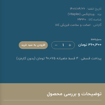
تاریخ انقضا :
1407/04/26
برند :
ویتاپلکس (Vitaplex)
شناسه کالا :
69330
گارانتی :
اصالت و سلامت فیزیکی کالا
439,500
360,300 تومان
افزودن به سبد خرید
پرداخت قسطی : 4 قسط ماهیانه 90,075 تومان (بدون کارمزد)
توضیحات و بررسی محصول