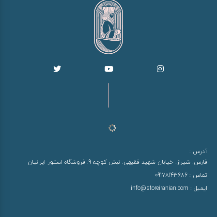
آدرس :
فارس. شیراز. خیابان شهید فقیهی. نبش کوچه 9. فروشگاه استور ایرانیان
تماس :
09178143686
ایمیل :
info@storeiranian.com