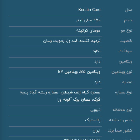
مدل
Keratin Care
حجم
250 میلی لیتر
نوع مو
موهای کراتینه
خاصیت
ترمیم کننده، ضد وز، رطوبت رسان
سولفات
ندارد
ویتامین
دارد
نوع ویتامین
ویتامین B5، ویتامین B7
عصاره
دارد
نوع عصاره
عصاره گیاه زلف شیطان، عصاره ریشه گیاه پنجه
گرگ، عصاره برگ آلوئه ورا
نوع محفظه
تیوپی
جنس محفظه
پلاستیک
کشور مبدأ برند
ایران