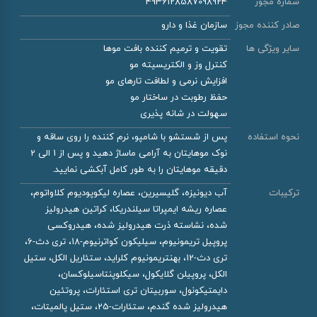
شماره مجوز
4936128587098924
صادر کننده مجوز
سازمان غذا و دارو
سایر ویژگی ها
تقویت و ترمیم کننده بافت موها
کنترل وز و الکتریسیته مو
افزایش نرمی و لطافت تارهای مو
حفظ رطوبت در ساختار مو
سهولت در شانه پذیری
نحوه استفاده
پس از شستشو با شامپو، نرم کننده را روی ساقه و
نوک موهایتان به آرامی ماساژ دهید و پس از 1 الی 2
دقیقه موهایتان را به طور کامل آبکشی نمایید.
ترکیبات
آب دیونیزه، گلیسیرین، عصاره لیکوپودیوم کلاواتوم،
عصاره ریشه ایمپراتا سیلندریکا، کراتین هیدرولیز
شده، نشاسته ذرت هیدرولیز شده، هیدروکسی
پروپیل تریمونیوم، سیلیکون کواترنیوم-18، تری دث-6،
تری دث-12، بهنتریمونیوم کلراید، ستئاریل الکل، ستیل
الکل، پروپیلن گلایکول، سیکلوپنتاسیلوکسان،
دایمتیکونول، سوربیتان تری استئارات، پروتئین
هیدرولیز شده گندم، ستئارات-25، ستیل پالمیتات،