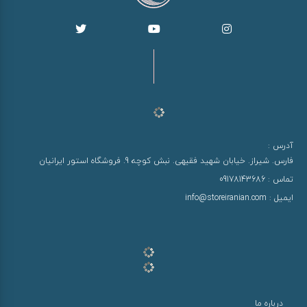
آدرس :
فارس. شیراز. خیابان شهید فقیهی. نبش کوچه 9. فروشگاه استور ایرانیان
تماس :
09178143686
ایمیل :
info@storeiranian.com
درباره ما