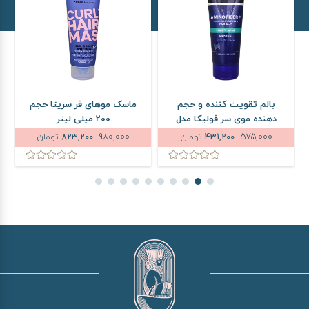
بالم تقویت کننده و حجم
ماسک موهای فر سریتا حجم
م
دهنده موی سر فولیکا مدل
200 میلی لیتر
Amino Fiber F حجم 200 میلی
575,000
431,200
تومان
980,000
823,200
تومان
لیتر