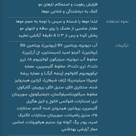
افزایش رطوبت و استحکام تارهای مو
کمک به درخشندگی و شادابی موها
نحوه استفاده
ابتدا موها را شسته و سپس با توجه به حجم موها
مقدار مناسبی از ماسک را روی ساقه و انتهای مو
پخش کرده و پس از 3 تا 5 دقیقه آبکشی نمایید.
ترکیبات
آب دیونیزه، ویتامین B7 (بیوتین)، ویتامین B5
(بپانتین)، آمینو اسید (سیستئین، ال-آرژنین)،
مخلوط آب دیونیزه، سیلیکون کواترنیوم 18، تری
دثت6، تری دثت12، مخلوط گلیسیرین، عصاره
لیکوپودیوم کلاواتوم (پنجه گرگ) و عصاره ریشه
ایمپراتا سیلیندریکا (زلف شیطان)، کراتین هیدرولیز
شده، ستئاریل الکل، ستیل الکل، پروپیلن گلایکول،
مخلوط سیکلوپنتاسیلوکسان، دایمتیکونول، سوربیتان
تری استئارات، فنوکسی اتانول و اتیل هگزیل
گلیسرین، پروتئین هیدرولیز شده گندم، ستئارات
25، ستیل پالمیتات، سوربیتان ستئارات، لاکتیک
اسید، پودر برگ آلوئه ورا، سدیم هیالورونات، اسانس
مجاز آرایشی بهداشتی