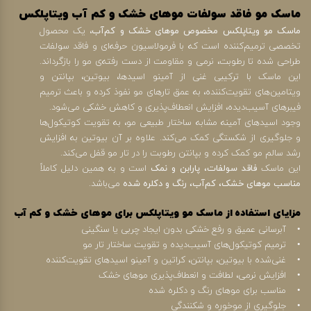
ماسک مو فاقد سولفات موهای خشک و کم آب ویتاپلکس
ماسک مو ویتاپلکس مخصوص موهای خشک و کم‌آب
، یک محصول
تخصصی ترمیم‌کننده است که با فرمولاسیون حرفه‌ای و فاقد سولفات
طراحی شده تا رطوبت، نرمی و مقاومت از دست رفته‌ی مو را بازگرداند.
این ماسک با ترکیبی غنی از آمینو اسیدها، بیوتین، بپانتن و
ویتامین‌های تقویت‌کننده، به عمق تارهای مو نفوذ کرده و باعث ترمیم
فیبرهای آسیب‌دیده، افزایش انعطاف‌پذیری و کاهش خشکی می‌شود.
وجود اسیدهای آمینه مشابه ساختار طبیعی مو، به تقویت کوتیکول‌ها
و جلوگیری از شکستگی کمک می‌کند. علاوه بر آن بیوتین به افزایش
رشد سالم مو کمک کرده و بپانتن رطوبت را در تار مو قفل می‌کند.
این ماسک
فاقد سولفات، پارابن و نمک
است و به همین دلیل کاملاً
مناسب موهای خشک، کم‌آب، رنگ و دکلره شده
می‌باشد.
مزایای استفاده از ماسک مو ویتاپلکس برای موهای خشک و کم‌ آب
• آبرسانی عمیق و رفع خشکی بدون ایجاد چربی یا سنگینی
• ترمیم کوتیکول‌های آسیب‌دیده و تقویت ساختار تار مو
• غنی‌شده با بیوتین، بپانتن، کراتین و آمینو اسیدهای تقویت‌کننده
• افزایش نرمی، لطافت و انعطاف‌پذیری موهای خشک
• مناسب برای موهای رنگ و دکلره شده
• جلوگیری از موخوره و شکنندگی