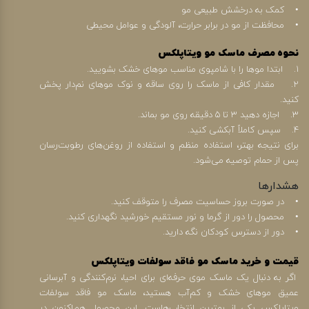
• کمک به درخشش طبیعی مو
• محافظت از مو در برابر حرارت، آلودگی و عوامل محیطی
نحوه مصرف ماسک مو ویتاپلکس
1. ابتدا موها را با شامپوی مناسب موهای خشک بشویید.
2. مقدار کافی از ماسک را روی ساقه و نوک موهای نم‌دار پخش
کنید.
3. اجازه دهید ۳ تا ۵ دقیقه روی مو بماند.
4. سپس کاملاً آبکشی کنید.
برای نتیجه بهتر، استفاده منظم و استفاده از روغن‌های رطوبت‌رسان
پس از حمام توصیه می‌شود.
هشدارها
• در صورت بروز حساسیت مصرف را متوقف کنید.
• محصول را دور از گرما و نور مستقیم خورشید نگهداری کنید.
• دور از دسترس کودکان نگه دارید.
قیمت و خرید ماسک مو فاقد سولفات ویتاپلکس
اگر به دنبال یک ماسک موی حرفه‌ای برای احیا، نرم‌کنندگی و آبرسانی
عمیق موهای خشک و کم‌آب هستید، ماسک مو فاقد سولفات
ویتاپلکس یکی از بهترین انتخاب‌هاست. این محصول هم‌اکنون در