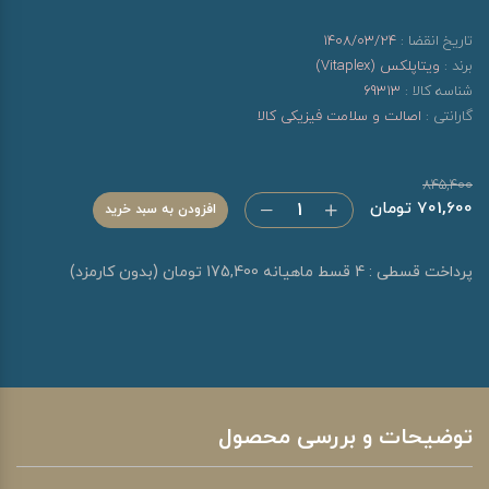
تاریخ انقضا :
1408/03/24
برند :
ویتاپلکس (Vitaplex)
شناسه کالا :
69313
گارانتی :
اصالت و سلامت فیزیکی کالا
845,400
701,600 تومان
افزودن به سبد خرید
پرداخت قسطی : 4 قسط ماهیانه 175,400 تومان (بدون کارمزد)
توضیحات و بررسی محصول