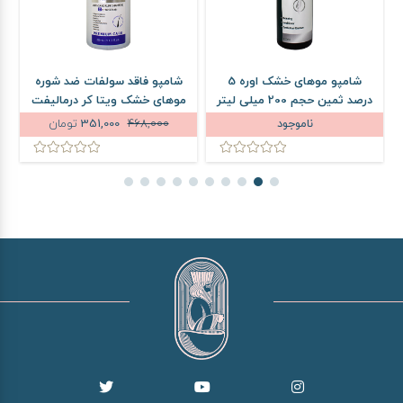
شامپو موهای خشک اوره 5
شامپو فاقد سولفات ضد شوره
ش
درصد ثمین حجم 200 میلی لیتر
موهای خشک ویتا کر درمالیفت
حجم 200 میلی لیتر
ناموجود
468,000
351,000
تومان