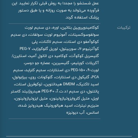
عمل شستشو را مجددا به روش قبلی تکرار نمایید. این
فرآورده می‌تواند به صورت روزانه و یا طبق دستور
پزشک استفاده گردد.
ترکیبات
کوکامیدوپروپیل بتائین، اوره، دی سدیم لورت
سولفوسوکسینات، آمونیوم لورت سولفات، دی سدیم
کوکوآمفو دی استات، سدیم لاکتات، پلی
کوآترنیوم-7، سوربیتول، لوریل گلوکوزاید، PEG-7
گلیسریل کوکوآت، کوکامید دی اتانول آمید، استایرن/
آکریلات کوپلیمر، گلیسیرین، عصاره جو دوسر،
لورت-9، PEG-150 دی استئارات، سدیم کلراید، سدیم
PCA، گلیکول دی استئارات، گلوکونات روی، بیزابولول،
اسید لاکتیک، DMDM هیدانتوین، توکوفریل استات،
پانتنول، دی سدیم ا.د.ت.آ، PEG-40 هیدروژنیتد کاستر
اویل، متیل کلروایزوتیازولینون، متیل ایزوتیازولینون،
منیزیم نیترات، اسید هیالورونیک هیدرولیز شده،
اسانس، آب دیونیزه