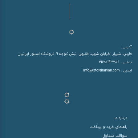
آدرس :
فارس. شیراز. خیابان شهید فقیهی. نبش کوچه 9. فروشگاه استور ایرانیان
تماس :
09178143686
ایمیل :
info@storeiranian.com
درباره ما
راهنمای خرید و پرداخت
سوالات متداول