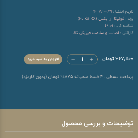
تاریخ انقضا :
1407/03/19
برند :
فولیکا آر ایکس (Fulica RX)
شناسه کالا :
69101
گارانتی :
اصالت و سلامت فیزیکی کالا
367,500 تومان
افزودن به سبد خرید
پرداخت قسطی : 4 قسط ماهیانه 91,875 تومان (بدون کارمزد)
توضیحات و بررسی محصول