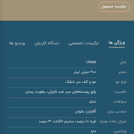
مقایسه محصول
ویژگی ها
ترکیبات تخصصی
دیدگاه کاربران
ویدیو ها
مدل
Ureax
حجم
200 میلی لیتر
نوع مو
مو و کف سر خشک
خاصیت
رفع پوسته‌های سر، ضد خارش، رطوبت رسان
سولفات
ندارد
مناسب برای
آقایان، بانوان
میزان ماده موثره
اوره 10 درصد، سدیم لاکتات 3 درصد
ویتامین
دارد