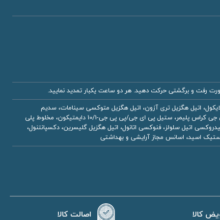
 گلایکول، اتیل هگزیل تری آزون، اتیل هگزیل متوکسی سینامات، سدیم
استئارات، نیاسینامید، استئاریل الکل، دی اتیل آمینو هیدروکسی بنزوئیل هگزیل بنزوات، پروتئین گندم هیدرولیز شده/پی وی جی کراس پلیمر، ستیل پی ای جی/پی پی جی-10/1 دایمتیکون، مخلوط پلی
اید، سیکلوپنتاسیلوکسان، هیدروکسی اتیل سلولز، فنوکسی اتانول، اتیل هگزیل گلیسرین، دکسپانتنول،
 استیک اسید، اسانس مجاز آرایشی و بهداشتی
اصالت کالا
یض کالا