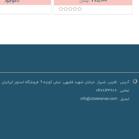
775,000
ناموجود
تومان
آدرس :
فارس. شیراز. خیابان شهید فقیهی. نبش کوچه 9. فروشگاه استور ایرانیان
تماس :
09178143686
ایمیل :
info@storeiranian.com