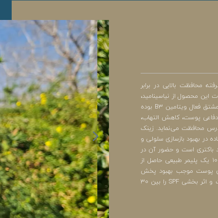
ته محافظت بالایی در برابر
کیبات این محصول از نیاسینامید،
زینک PCA، روغن درخت چای و سولپرفورم 100 استفاده شده است. نیاسینامید مشتق فعال ویتامین B3 بوده
دفاعی پوست، کاهش التهاب،
ودرس محافظت می‌نماید. زینک
اده در بهبود بازسازی سلولی و
 باکتری است و حضور آن در
این ضد آفتاب سبب ایجاد آرامش و مراقبت مضاعف خواهد شد. سولپرفورم 100 یک پلیمر طبیعی حاصل از
روی پوست موجب بهبود پخش
یکنواخت فیلترهای ضد آفتاب می‌شود. این ترکیب فرموله شده بر پایه آب است و اثر بخشی SPF را بین 30