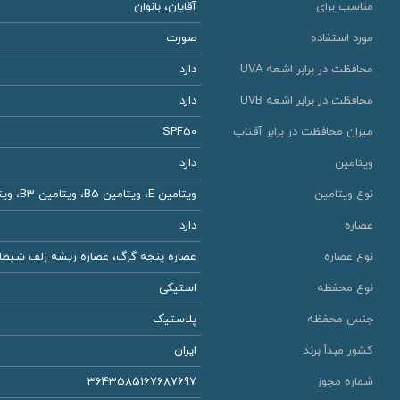
مناسب برای
آقایان، بانوان
مورد استفاده
صورت
محافظت در برابر اشعه UVA
دارد
محافظت در برابر اشعه UVB
دارد
میزان محافظت در برابر آفتاب
SPF50
ویتامین
دارد
نوع ویتامین
ویتامین E، ویتامین B5، ویتامین B3، ویتامین C
عصاره
دارد
نوع عصاره
عصاره پنجه گرگ، عصاره ریشه زلف شیطان،
نوع محفظه
استیکی
جنس محفظه
پلاستیک
کشور مبدأ برند
ایران
شماره مجوز
3643585167687697