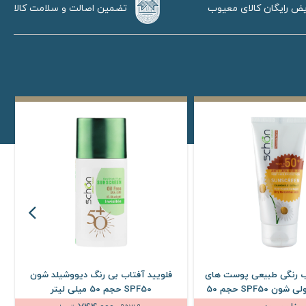
تضمین اصالت و سلامت کالا
ض رایگان کالای معیوب
ب رنگی طبیعی پوست های
فلویید آفتاب بی رنگ دیووشیلد شون
خشک و معمولی شون SPF50 حجم 50
SPF50 حجم 50 میلی لیتر
میلی لیتر