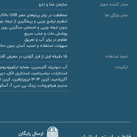
صادر کننده مجوز
سازمان غذا و دارو
سایر ویژگی ها
محافظت در برابر پرتوهای مضر UVA، UVB و IR
تنظیم ترشح چربی و پیشگیری از ایجاد 
بدون ایجاد چربی و احساس سنگینی روی
پوشش مات و جذب سریع
مقاوم در برابر آب و تعریق
سهولت استفاده و تمدید آسان بدون دخ
نحوه استفاده
15 دقیقه قبل از قرار گرفتن در معرض آفتاب، استیک ضد آفتاب را به اندازه 5 میلی‌متر بچرخانید و مستقیما روی صورت به صورت رفت و برگشتی حرکت دهید. هر دو ساعت یکبار تمدید نمایید.
ترکیبات
آب دیونیزه، گلیسرین، عصاره لیکوپودیوم 
سدیم هیالورونات، زینک پی سی آ، آسکورب
ارسال رایگان