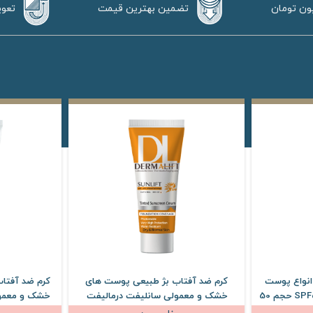
تضمین بهترین قیمت
تعوی
انواع پوست
کرم ضد آفتاب بژ طبیعی پوست های
کرم ضد آفتا
ساین شیلد ساین اسکین SPF50 حجم 50
خشک و معمولی سانلیفت درمالیفت
SPF50 حجم 40 میلی لیتر