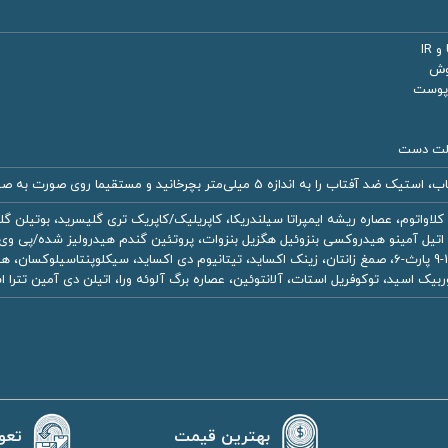
جوش
 پوست
الت دست
کلاواتوم، عصاره ریشه ایمپراتا سیلندریکا، کاپریلیک/کاپریک تری گلیسرید، بوتیلن
آکریلامید، کربن 14-13 ایزوپارافین، کربن 11-9 پارث-6، صمغ زانتان، زینک اکساید، تیتانیوم دی اکس
یک اسید، توکوفریل استات، آلانتوئین، عصاره برگ آلوئه ورا، اتیلن دی آمین تترا
بهترین قیمت
تعو