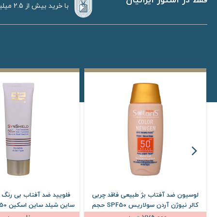
فقط در استور ایرانیان
با خرید بیش از 2.5 میلیون تومان
لوسیون ضد آفتاب بژ طبیعی فاقد چربی
فلویید ضد آفتاب بی رنگ 
ی
کالر نیوژن آردن سولاریس SPF50 حجم
75 میلی لیتر
میلی لیتر