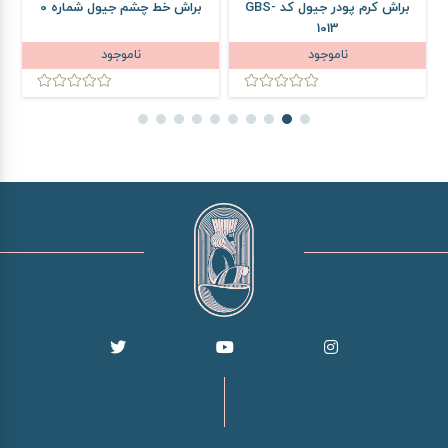
براش کرم پودر جیول کد GBS-
براش خط چشم جیول شماره 0
ب
1013
ناموجود
ناموجود