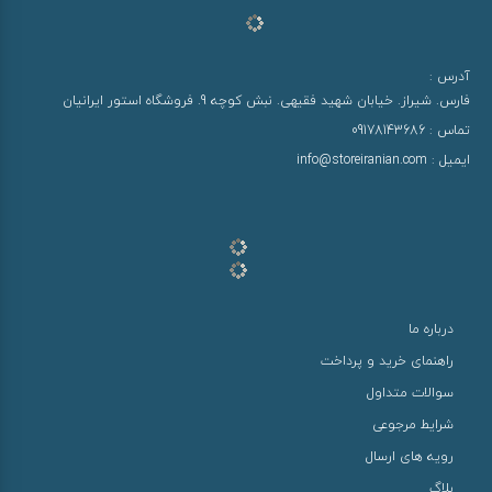
آدرس :
فارس. شیراز. خیابان شهید فقیهی. نبش کوچه 9. فروشگاه استور ایرانیان
تماس :
09178143686
ایمیل :
info@storeiranian.com
درباره ما
راهنمای خرید و پرداخت
سوالات متداول
شرایط مرجوعی
رویه های ارسال
بلاگ