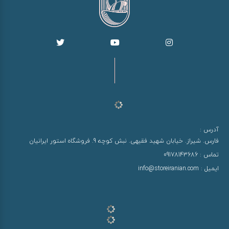
آدرس :
فارس. شیراز. خیابان شهید فقیهی. نبش کوچه 9. فروشگاه استور ایرانیان
تماس :
09178143686
ایمیل :
info@storeiranian.com