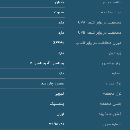
مناسب برای
بانوان
مورد استفاده
صورت
محافظت در برابر اشعه UVA
دارد
محافظت در برابر اشعه UVB
دارد
میزان محافظت در برابر آفتاب
SPF40
ویتامین
دارد
نوع ویتامین
ویتامین E، ویتامین A
عصاره
دارد
نوع عصاره
عصاره چای سبز
نوع محفظه
تیوپی
جنس محفظه
پلاستیک
کشور مبدأ برند
ایران
شماره مجوز
56/15081