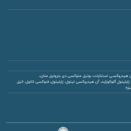
 اتيل هگزيل متوكسى سينامات، اكتوكرايلن، اكتيل دودكانول، اكتيل دودسیل زايلوزيد، پی ای جی-30 دى پلى هيدروكسـى استئارات، بوتيل متوكسى دى بنزوئيل متان،
ن، سی 12-15 آلكيل بنزوآت، تالک، منيزيم استئارات، زايليتول گلوكوزايد، آن هیدروكسی ليتول، زایلیتول، فنوكسى اتانول، اتيل