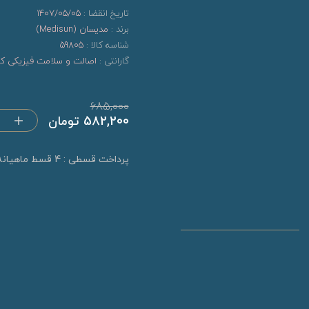
تاریخ انقضا :
1407/05/05
برند :
مدیسان (Medisun)
شناسه کالا :
59805
گارانتی :
اصالت و سلامت فیزیکی کال
685,000
582,200 تومان
پرداخت قسطی : 4 قسط ماهیانه 145,550 تومان (بدون کارمزد)