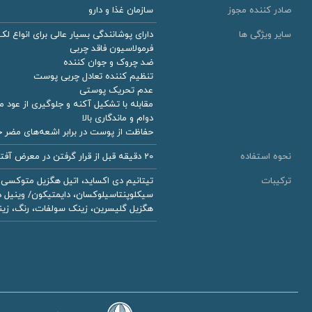
صادر کننده مجوز
سازمان غذا و دارو
سایر ویژگی ها
دارای پوشانندگی بسیار عالی برای انواع لک
فرمولاسیون فاقد چربی
ضد چروک و جوان کننده
تنظیم کننده تعادل چربی پوست
عدم تحریک پوستی
مقابله با تشکیل آکنه و جلوگیری از عود مجدد
دوام و ماندگاری بالا
حفاظت از پوست در برابر اشعه‌‎های مضر خورشید UVA و UVB
نحوه استفاده
20 دقیقه قبل از قرار گرفتن در معرض آفتاب، کرم را به میزان کافی به روی پوست بمالید.
ترکیبات
هگزيل گليسرين، زينک سولفات، رنگ، زينک پی سی ای، عصاره چاى