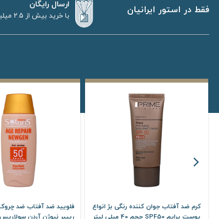
ارسال رایگان
فقط در استور ایرانیان
با خرید بیش از 2.5 میلیون تومان
کرم ضد آفتاب جوان کننده رنگی بژ انواع
فلویید ضد آفتاب ضد چروک 
پوست پرایم SPF50 حجم 40 میلی لیتر