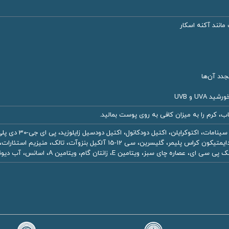
 مانند آکنه اسکار
 آن‌‎ها
تيتانيم دى اكسايد،
سيكلوپنتاسيلوكسان، دايمتيكون/ وينيل دايمتيكون كراس پليمر، گليسري
 سبز، ويتامين E، زانتان گام، ويتامين A، اسانس، آب ديونيزه