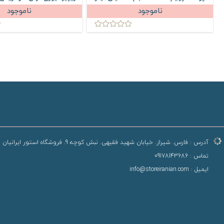
75 میلی لیتر
ناموجود
ناموجود
آدرس :
فارس. شیراز. خیابان شهید فقیهی. نبش کوچه 9. فروشگاه استور ایرانیان
تماس :
09178143686
ایمیل :
info@storeiranian.com