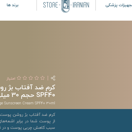
جهیزات پزشکی
برند ها
امتیاز
کرم ضد آفتاب بژ 
SPF40 حجم 30 میلی لیتر
eige Sunscreen Cream SPF40 30ml
از پوست شما در برابر اشعه‌ها
سبب کاهش چربی پوست و در ن