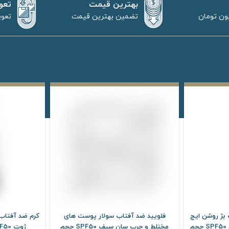
بهترین قیمت
تعو
تضمین بهترین قیمت
تعوی
بژ روشن ایج
فلویید ضد آفتاب سولار پوست های
کرم ضد آفتاب
ریپیر نیوژن آردن سولاریس SPF50 حجم
مختلط و چرب سان سیف SPF50 حجم
ژوت SPF50 حجم 100 میلی لیتر