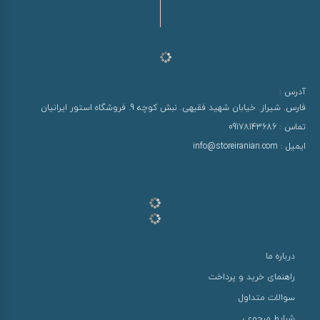
آدرس :
فارس. شیراز. خیابان شهید فقیهی. نبش کوچه 9. فروشگاه استور ایرانیان
تماس :
09178143686
ایمیل :
info@storeiranian.com
درباره ما
راهنمای خرید و پرداخت
سوالات متداول
شرایط مرجوعی