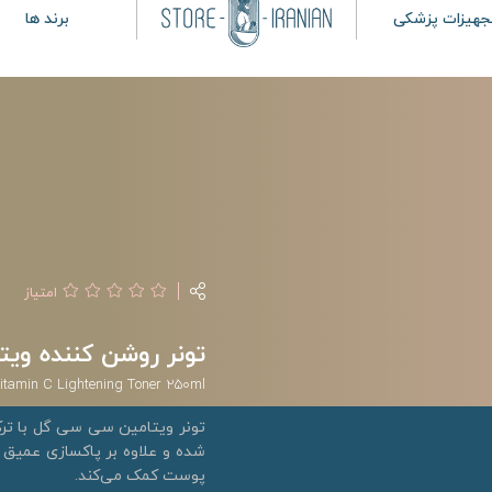
جهیزات پزشکی
برند ها
امتیاز
تونر روشن کننده ویتامین
Vitamin C Lightening Toner 250ml
تونر ویتامین سی سی گل با تر
شده و علاوه بر پاکسازی عمیق 
پوست کمک می‌کند.