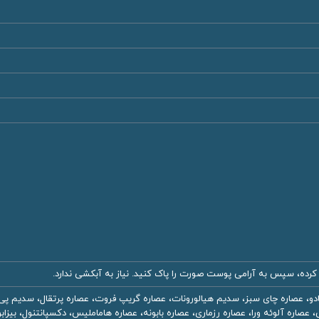
ته کرده، سپس به آرامی پوست صورت را پاک کنید. نیاز به آبکشی ندارد.
و، عصاره چای سبز، سدیم هیالورونات، عصاره گریپ فروت، عصاره پرتقال، سدیم پی
ه ‌ورا، عصاره رزماری، عصاره بابونه، عصاره هاماملیس، دکسپانتنول، بیزابولول، گلیسیرین، ویتامین E، سدیم فی