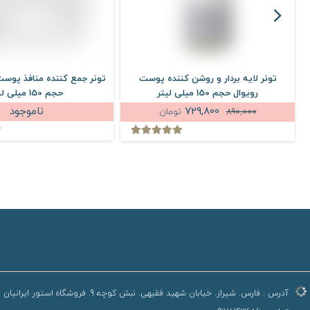
تونر لایه بردار و روشن کننده پوست
تونر جمع کننده منافذ پوس
رویوال حجم 150 میلی لیتر
حجم 150 میلی لیتر
729,800
ناموجود
890,000
تومان
آدرس :
فارس. شیراز. خیابان شهید فقیهی. نبش کوچه 9. فروشگاه استور ایرانیان