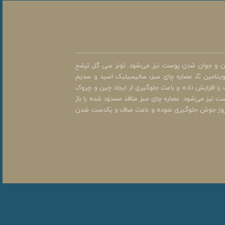
دن و جوان شدن پوست نیز می‌شود. تونر سی گل ترشح
چربی پوست را کنترل نموده و دارای خاصیت آنتی اکسیدانی و کلاژن سازی است و باعث جوان شدن و شادابی پوست صورت خواهد شد. در ترکیبات این تونر از ویتامین C، عصاره چای سبز، سالیسیلیک اسید و سدیم
ن در پوست را افزایش داده و باعث جلوگیری از ایجاد چین و چروک
ت نیز می‌شود. عصاره چای سبز منافذ مسدود شده را باز
ز بروز جوش جلوگیری نموده و باعث صاف و یکدست شدن