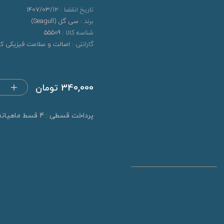
تاریخ انقضا :
1407/03/12
برند :
سی گل (Seagull)
شناسه کالا :
55509
گارانتی :
اصالت و سلامت فیزیکی کال
340,000 تومان
پرداخت قسطی : 4 قسط ماهیانه 85,000 تومان (بدون کارمزد)