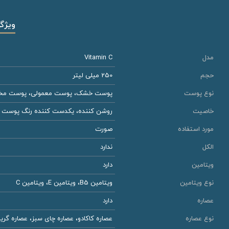
ویژگ
مدل
Vitamin C
حجم
250 میلی لیتر
نوع پوست
پوست خشک، پوست معمولی، پوست مخت
خاصیت
روشن کننده، یکدست کننده رنگ پوست
مورد استفاده
صورت
الکل
ندارد
ویتامین
دارد
نوع ویتامین
ویتامین B5، ویتامین E، ویتامین C
عصاره
دارد
نوع عصاره
عصاره کاکادو، عصاره چای سبز، عصاره گریپ