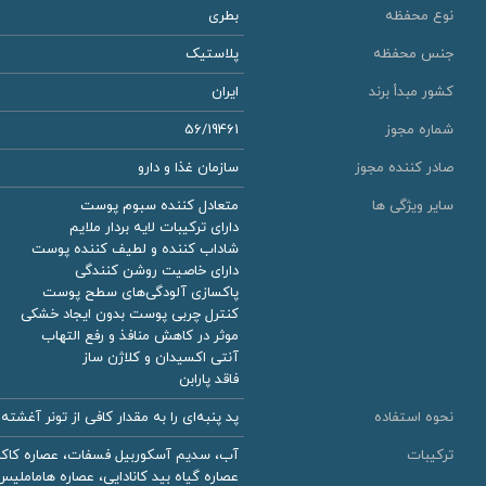
نوع محفظه
بطری
جنس محفظه
پلاستیک
کشور مبدأ برند
ایران
شماره مجوز
56/19461
صادر کننده مجوز
سازمان غذا و دارو
سایر ویژگی ها
متعادل کننده سبوم پوست
دارای ترکیبات لایه بردار ملایم
شاداب کننده و لطیف کننده پوست
دارای خاصیت روشن کنندگی
پاکسازی آلودگی‌های سطح پوست
کنترل چربی پوست بدون ایجاد خشکی
موثر در کاهش منافذ و رفع التهاب
آنتی اکسیدان و کلاژن ساز
فاقد پارابن
نحوه استفاده
پد پنبه‌ای را به مقدار کافی از تونر آغش
ترکیبات
آب، سدیم آسکوربیل فسفات، عصاره کاکاد
عصاره گیاه بید کانادایی، عصاره هاماملیس، عصاره آلوئ